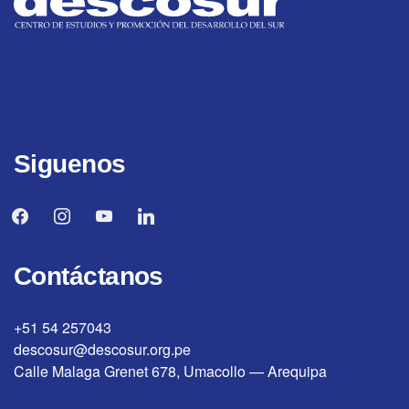
Siguenos
facebook
instagram
youtube
linkedin
Contáctanos
+51 54 257043
descosur@descosur.org.pe
Calle Malaga Grenet 678, Umacollo — Arequipa