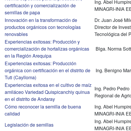
Ing. Abel Humpi
certificación y comercialización de
MINAGRI-INIA E
semillas de papa
Innovación en la transformación de
Dr. Juan José M
productos orgánicos con tecnologías
Director de Inves
renovables
Tecnológica del 
Experiencias exitosas: Producción y
comercialización de hortalizas orgánicas
Blga. Norma Sott
en la Región Arequipa
Experiencias exitosas: Producción
orgánica con certificación en el distrito de
Ing. Benigno Mar
Tuti (Caylloma)
Experiencias exitosa en el cultivo de maíz
Ing. Pedro Pedro
amiláceo Variedad Quispicanchiy quinua
Regional de Agric
en el distrito de Andaray
Cómo reconocer la semilla de buena
Ing. Abel Humpi
calidad
MINAGRI-INIA E
Ing. Abel Humpi
Legislación de semillas
MINAGRI-INIA E