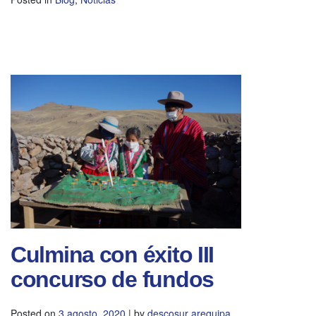
Culmina con éxito III
concurso de fundos
Posted on
3 agosto, 2020
|
by
descosur arequipa