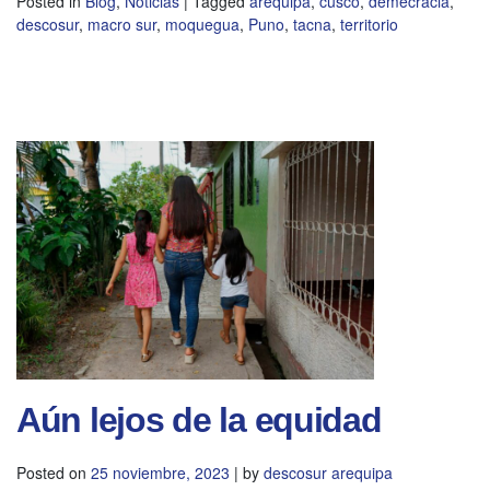
Posted in
Blog
,
Noticias
|
Tagged
arequipa
,
cusco
,
demecracia
,
descosur
,
macro sur
,
moquegua
,
Puno
,
tacna
,
territorio
Aún lejos de la equidad
Posted on
25 noviembre, 2023
|
by
descosur arequipa