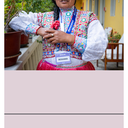
«Me considero una mujer perseverante, que
ama a su familia y comunidad, que sigue
luchando para quitar el machismo que aún
persiste.»
— Roxana Mayta Arhuire
Asociación de Artesanía Ruraypi Purisun – Pillone
Roxana tiene 38 años y es artesana especializada en