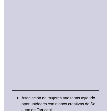
Fundo El Fierro
Se encuentran 2 organizaciones de Hilos de
Altura:
Asociación de mujeres artesanas tejiendo
oportunidades con manos creativas de San
Juan de Tarucani.