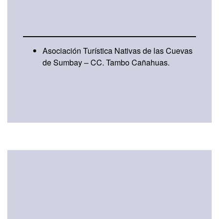
Se encuentra una organización de Hilos de
Altura dentro del hotel:
Asociación Turística Nativas de las Cuevas
de Sumbay – CC. Tambo Cañahuas.
Ver mapa