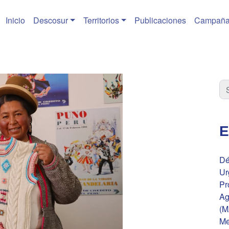
Inicio
Descosur
Territorios
Publicaciones
Campaña
E
Dé
Ur
Pr
Ag
(M
Me