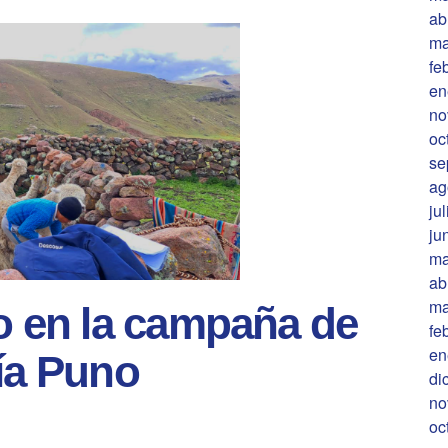
ab
ma
fe
en
no
oc
se
ag
ju
ju
ma
ab
ma
 en la campaña de
fe
en
tía Puno
di
no
oc