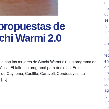
di
no
oc
se
propuestas de
ju
ju
chi Warmi 2.0
ma
ab
ma
fe
en
aje con las mujeres de Sinchi Warmi 2.0, un programa de
di
ática. El taller se programó para dos días. En este
no
s de Caylloma, Castilla, Caravelí, Condesuyos, La
oc
d […]
se
ag
ju
ju
ma