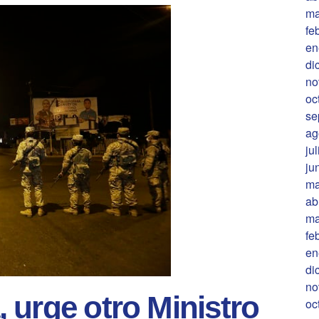
ma
fe
en
di
no
oc
se
ag
ju
ju
ma
ab
ma
fe
en
di
no
 urge otro Ministro
oc