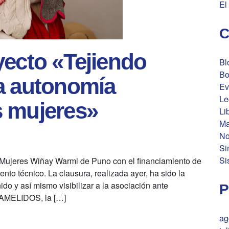
El
C
yecto «Tejiendo
Bl
Bo
a autonomía
Ev
Le
s mujeres»
Li
Ma
No
Si
Si
 Mujeres Wiñay Warmi de Puno con el financiamiento de
o técnico. La clausura, realizada ayer, ha sido la
do y así mismo visibilizar a la asociación ante
P
AMELIDOS, la […]
ag