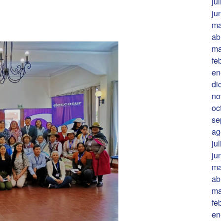
ju
ju
ma
ab
ma
fe
en
di
no
oc
se
ag
ju
ju
ma
ab
ma
fe
en