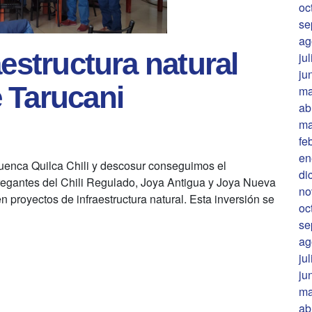
oc
se
ag
aestructura natural
ju
ju
 Tarucani
ma
ab
ma
fe
en
Cuenca Quilca Chili y descosur conseguimos el
di
 regantes del Chili Regulado, Joya Antigua y Joya Nueva
no
en proyectos de infraestructura natural. Esta inversión se
oc
se
ag
ju
ju
ma
ab