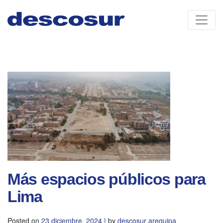
Skip
to
content
Más espacios públicos para
Lima
Posted on
23 diciembre, 2024
|
by
descosur arequipa