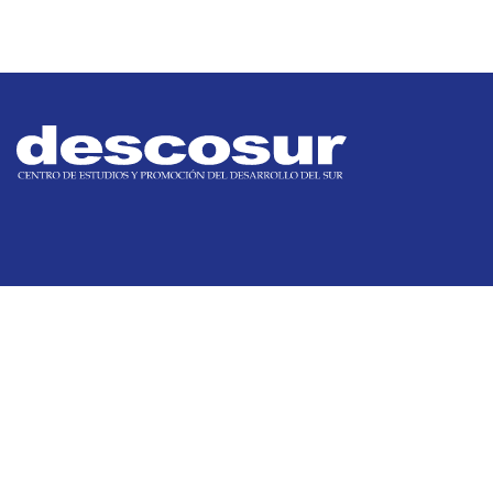
Siguenos
facebook
instagram
youtube
linkedin
Contáctanos