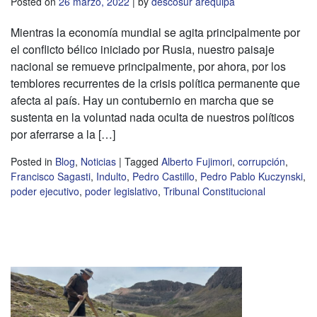
Posted on
26 marzo, 2022
|
by
descosur arequipa
Mientras la economía mundial se agita principalmente por
el conflicto bélico iniciado por Rusia, nuestro paisaje
nacional se remueve principalmente, por ahora, por los
temblores recurrentes de la crisis política permanente que
afecta al país. Hay un contubernio en marcha que se
sustenta en la voluntad nada oculta de nuestros políticos
por aferrarse a la […]
Posted in
Blog
,
Noticias
|
Tagged
Alberto Fujimori
,
corrupción
,
Francisco Sagasti
,
Indulto
,
Pedro Castillo
,
Pedro Pablo Kuczynski
,
poder ejecutivo
,
poder legislativo
,
Tribunal Constitucional