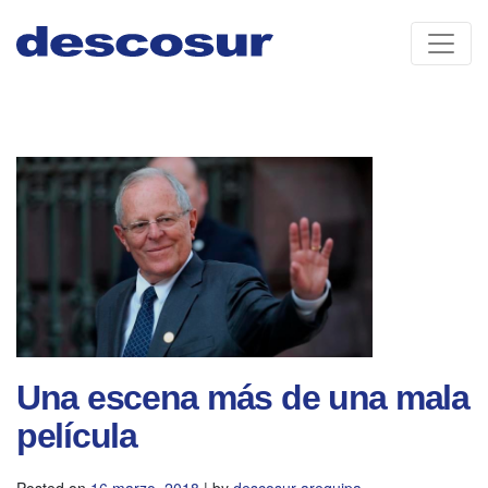
Skip
to
content
Una escena más de una mala
película
Posted on
16 marzo, 2018
|
by
descosur arequipa