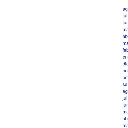
ag
ju
ju
ma
ab
ma
fe
en
di
no
oc
se
ag
ju
ju
ma
ab
ma