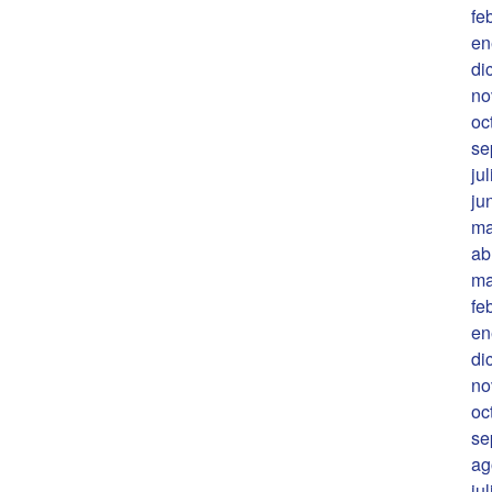
fe
en
di
no
oc
se
ju
ju
ma
ab
ma
fe
en
di
no
oc
se
ag
ju