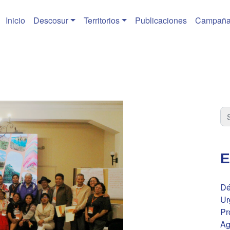
Inicio
Descosur
Territorios
Publicaciones
Campaña
E
Dé
Ur
Pr
Ag