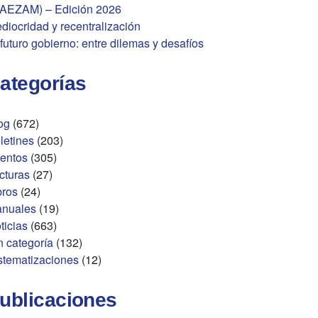
AEZAM) – Edición 2026
diocridad y recentralización
 futuro gobierno: entre dilemas y desafíos
ategorías
og
(672)
letines
(203)
entos
(305)
cturas
(27)
bros
(24)
nuales
(19)
ticias
(663)
n categoría
(132)
stematizaciones
(12)
ublicaciones