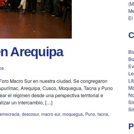
(M
Me
El
C
en Arequipa
Bl
Bo
Ev
pa
Le
Li
r Foro Macro Sur en nuestra ciudad. Se congregaron
Ma
 Apurímac, Arequipa, Cusco, Moquegua, Tacna y Puno
No
ar el régimen desde una perspectiva territorial e
Si
alizar un intercambio, […]
Si
emecracia
,
descosur
,
macro sur
,
moquegua
,
Puno
,
tacna
,
P