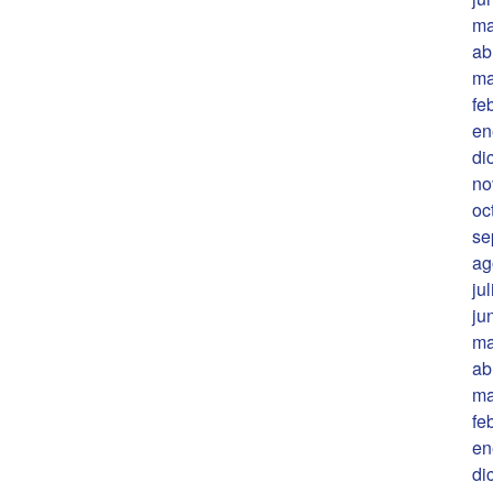
ma
ab
ma
fe
en
di
no
oc
se
ag
ju
ju
ma
ab
ma
fe
en
di