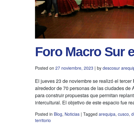
Foro Macro Sur 
Posted on
27 noviembre, 2023
|
by
descosur arequi
El jueves 23 de noviembre se realizó el terce
alrededor de 70 personas de las ciudades de
para construir propuestas que permitan replante
intercultural. El objetivo de este espacio fue re
Posted in
Blog
,
Noticias
|
Tagged
arequipa
,
cusco
,
d
territorio