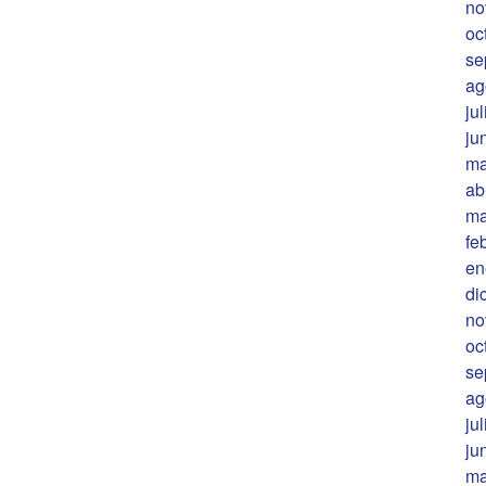
no
oc
se
ag
ju
ju
ma
ab
ma
fe
en
di
no
oc
se
ag
ju
ju
ma