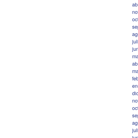
ab
no
oc
se
ag
ju
ju
ma
ab
ma
fe
en
di
no
oc
se
ag
ju
ju