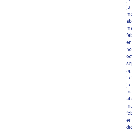
ju
ma
ab
ma
fe
en
no
oc
se
ag
ju
ju
ma
ab
ma
fe
en
di