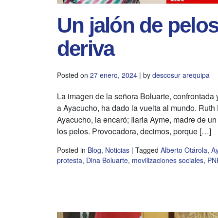
Un jalón de pelos
deriva
Posted on
27 enero, 2024
|
by
descosur arequipa
La imagen de la señora Boluarte, confrontada 
a Ayacucho, ha dado la vuelta al mundo. Ruth
Ayacucho, la encaró; Ilaria Ayme, madre de un
los pelos. Provocadora, decimos, porque […]
Posted in
Blog
,
Noticias
|
Tagged
Alberto Otárola
,
A
protesta
,
Dina Boluarte
,
movilizaciones sociales
,
PN