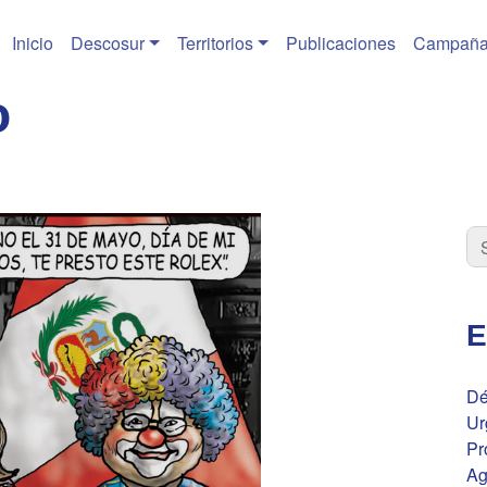
Inicio
Descosur
Territorios
Publicaciones
Campaña
o
E
Dé
Ur
Pr
Ag