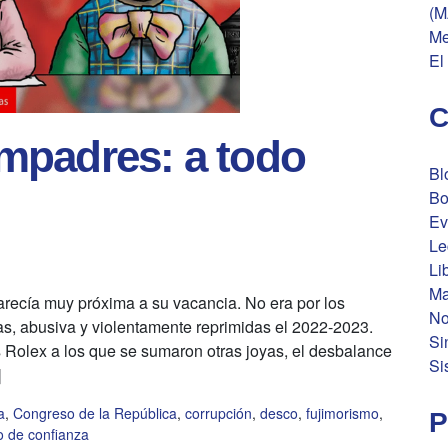
(M
Me
El
C
mpadres: a todo
Bl
Bo
Ev
Le
Li
Ma
arecía muy próxima a su vacancia. No era por los
No
as, abusiva y violentamente reprimidas el 2022-2023.
Si
es Rolex a los que se sumaron otras joyas, el desbalance
Si
]
a
,
Congreso de la República
,
corrupción
,
desco
,
fujimorismo
,
P
o de confianza