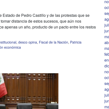
no
oc
se
e Estado de Pedro Castillo y de las protestas que se
ag
il tomar distancia de estos sucesos, que aún nos
ju
e apenas un año, producto de un pacto entre los restos
ju
ma
ab
institucional
,
desco opina
,
Fiscal de la Nación
,
Patricia
ión económica
ma
fe
en
di
no
oc
se
ag
ju
ju
ma