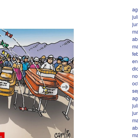
ag
ju
ju
ma
ab
ma
fe
en
di
no
oc
se
ag
ju
ju
ma
ab
ma