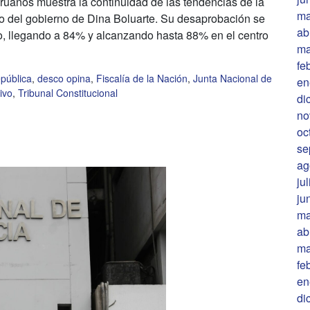
eruanos muestra la continuidad de las tendencias de la
ma
io del gobierno de Dina Boluarte. Su desaprobación se
ab
, llegando a 84% y alcanzando hasta 88% en el centro
ma
fe
pública
,
desco opina
,
Fiscalía de la Nación
,
Junta Nacional de
en
ivo
,
Tribunal Constitucional
di
no
oc
se
ag
ju
ju
ma
ab
ma
fe
en
di