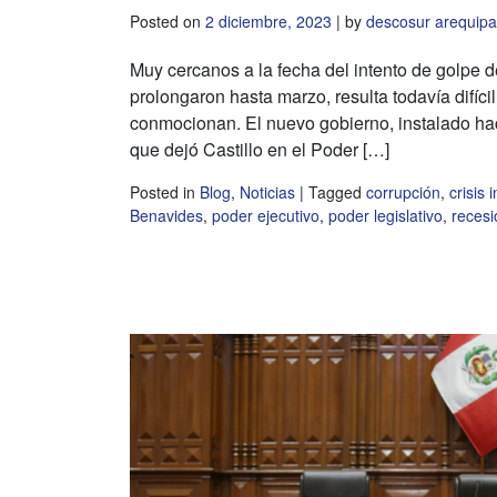
Posted on
2 diciembre, 2023
|
by
descosur arequipa
Muy cercanos a la fecha del intento de golpe d
prolongaron hasta marzo, resulta todavía difíc
conmocionan. El nuevo gobierno, instalado hac
que dejó Castillo en el Poder […]
Posted in
Blog
,
Noticias
|
Tagged
corrupción
,
crisis 
Benavides
,
poder ejecutivo
,
poder legislativo
,
reces