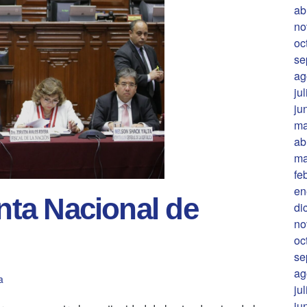
ab
no
oc
se
ag
ju
ju
ma
ab
ma
fe
en
unta Nacional de
di
no
oc
se
ag
a
ju
ju