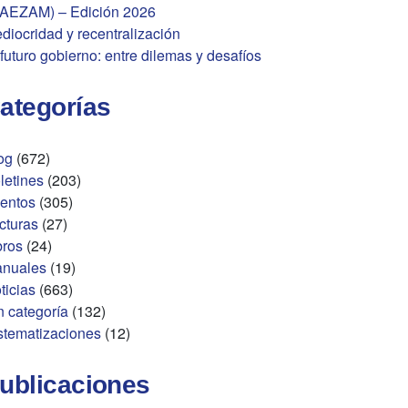
AEZAM) – Edición 2026
diocridad y recentralización
 futuro gobierno: entre dilemas y desafíos
ategorías
og
(672)
letines
(203)
entos
(305)
cturas
(27)
bros
(24)
nuales
(19)
ticias
(663)
n categoría
(132)
stematizaciones
(12)
ublicaciones