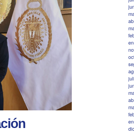
ju
ma
ab
ma
fe
en
no
oc
se
ag
ju
ju
ma
ab
ma
fe
ación
en
di