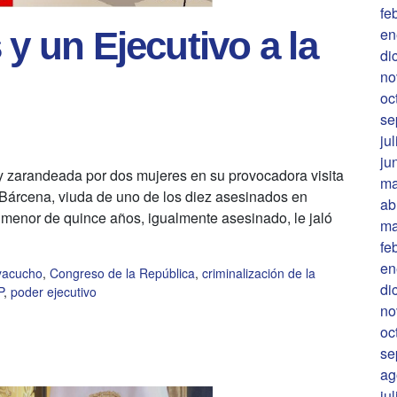
fe
en
 y un Ejecutivo a la
di
no
oc
se
ju
ju
y zarandeada por dos mujeres en su provocadora visita
ma
 Bárcena, viuda de uno de los diez asesinados en
ab
 menor de quince años, igualmente asesinado, le jaló
ma
fe
en
yacucho
,
Congreso de la República
,
criminalización de la
di
P
,
poder ejecutivo
no
oc
se
ag
ju