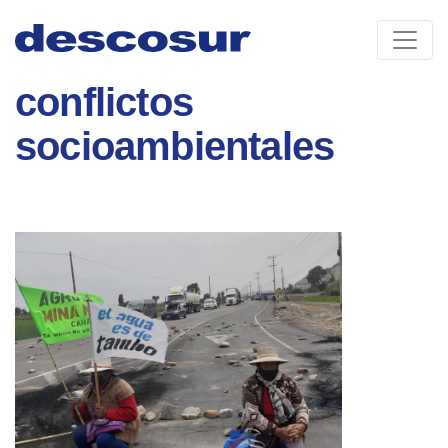
Skip
to
content
conflictos
socioambientales