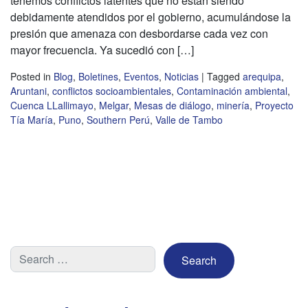
tenemos conflictos latentes que no están siendo
debidamente atendidos por el gobierno, acumulándose la
presión que amenaza con desbordarse cada vez con
mayor frecuencia. Ya sucedió con […]
Posted in
Blog
,
Boletines
,
Eventos
,
Noticias
|
Tagged
arequipa
,
Aruntani
,
conflictos socioambientales
,
Contaminación ambiental
,
Cuenca LLallimayo
,
Melgar
,
Mesas de diálogo
,
minería
,
Proyecto
Tía María
,
Puno
,
Southern Perú
,
Valle de Tambo