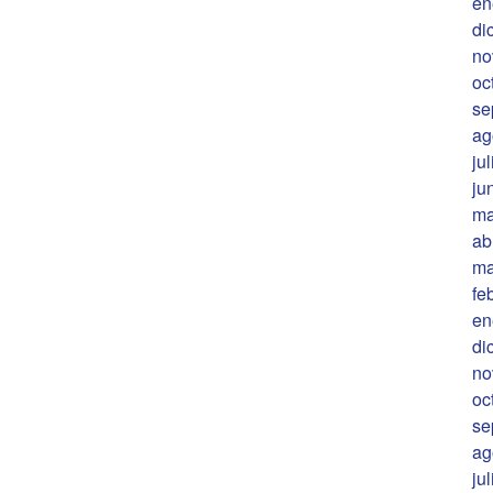
en
di
no
oc
se
ag
ju
ju
ma
ab
ma
fe
en
di
no
oc
se
ag
ju