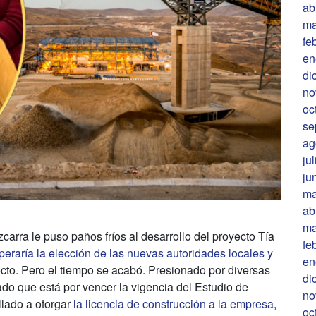
ab
ma
fe
en
di
no
oc
se
ag
ju
ju
ma
ab
ma
carra le puso paños fríos al desarrollo del proyecto Tía
fe
peraría la elección de las nuevas autoridades locales y
en
ecto. Pero el tiempo se acabó. Presionado por diversas
di
ado que está por vencer la vigencia del Estudio de
no
llado a otorgar
la licencia de construcción a la empresa
,
oc