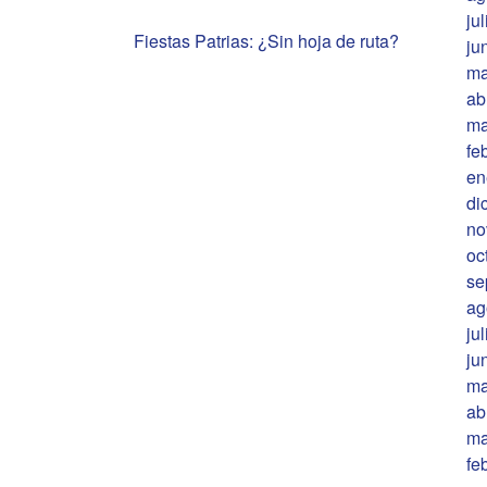
ju
Fiestas Patrias: ¿Sin hoja de ruta?
ju
ma
ab
ma
fe
en
di
no
oc
se
ag
ju
ju
ma
ab
ma
fe