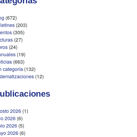
ategorías
og
(672)
letines
(203)
entos
(305)
cturas
(27)
bros
(24)
nuales
(19)
ticias
(663)
n categoría
(132)
stematizaciones
(12)
ublicaciones
osto 2026
(1)
lio 2026
(6)
nio 2026
(5)
yo 2026
(6)