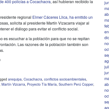
 de 400 policías a Cocachacra
, así hubieran recibido la
ju
ma
ab
presidente regional
Elmer Cáceres Llica, ha emitido un
ma
osas, solicita al presidente Martín Vizacarra viajar al
fe
ener el diálogo para evitar el conflicto social.
en
di
no es escuchar a la población para que no se repitan
no
frontación. Las razones de la población también son
oc
as.
se
9
ag
ju
ju
ma
gged
arequipa
,
Cocachacra
,
conflictos socioambientales
,
ab
,
Martín Vizcarra
,
Proyecto Tía María
,
Southern Perú Copper
,
no
oc
se
ag