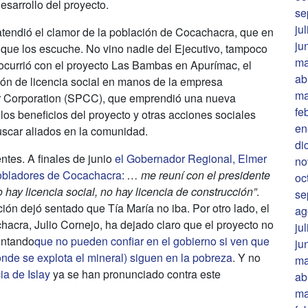
desarrollo del proyecto.
se
ju
atendió el clamor de la población de Cocachacra, que en
ju
a que los escuche. No vino nadie del Ejecutivo, tampoco
ma
ocurrió con el proyecto Las Bambas en Apurímac, el
ab
ción de licencia social en manos de la empresa
ma
r Corporation (SPCC), que emprendió una nueva
fe
s beneficios del proyecto y otras acciones sociales
en
scar aliados en la comunidad.
di
ntes. A finales de junio
el Gobernador Regional, Elmer
no
 pobladores de Cocachacra
:
… me reuní con el presidente
oc
no hay licencia social, no hay licencia de construcción”
.
se
n dejó sentado que Tía María no iba. Por otro lado, el
ag
chacra, Julio Cornejo, ha dejado claro que el proyecto no
ju
entando
que no pueden confiar en el gobierno si ven que
ju
nde se explota el mineral) siguen en la pobreza
. Y no
ma
ia de Islay
ya se han pronunciado contra este
ab
ma