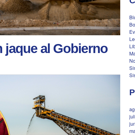
C
Bl
Bo
Ev
Le
n jaque al Gobierno
Li
Ma
No
Si
Si
P
ag
ju
ju
ma