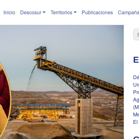
Inicio
Descosur
Territorios
Publicaciones
Campaña
E
Dé
Ur
Pr
Ag
(M
Me
El