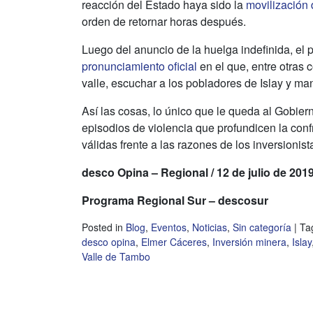
reacción del Estado haya sido la
movilización
orden de retornar horas después.
Luego del anuncio de la huelga indefinida, el 
pronunciamiento oficial
en el que, entre otras c
valle, escuchar a los pobladores de Islay y mant
Así las cosas, lo único que le queda al Gobier
episodios de violencia que profundicen la con
válidas frente a las razones de los inversionist
d
esco
Opina – Regional / 12 de julio de 201
Programa Regional Sur – descosur
Posted in
Blog
,
Eventos
,
Noticias
,
Sin categoría
|
Ta
desco opina
,
Elmer Cáceres
,
Inversión minera
,
Islay
Valle de Tambo