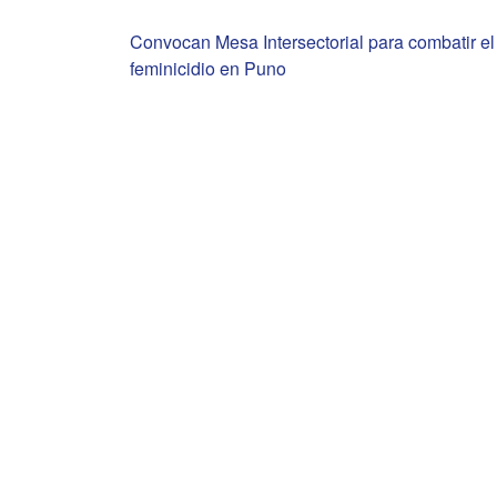
Navegación
Convocan Mesa Intersectorial para combatir el
feminicidio en Puno
de
entradas