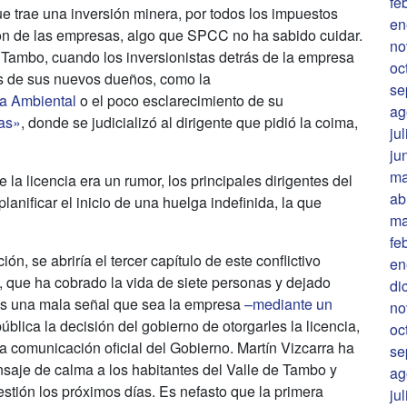
fe
ue trae una inversión minera, por todos los impuestos
en
ión de las empresas, algo que SPCC no ha sabido cuidar.
no
e Tambo, cuando los inversionistas detrás de la empresa
oc
as de sus nuevos dueños, como la
se
ía Ambiental
o el poco esclarecimiento de su
ag
jas»
, donde se judicializó al dirigente que pidió la coima,
ju
ju
ma
la licencia era un rumor, los principales dirigentes del
ab
lanificar el inicio de una huelga indefinida, la que
ma
fe
ón, se abriría el tercer capítulo de este conflictivo
en
 que ha cobrado la vida de siete personas y dejado
di
es una mala señal que sea la empresa
–mediante un
no
blica la decisión del gobierno de otorgarles la licencia,
oc
a comunicación oficial del Gobierno. Martín Vizcarra ha
se
saje de calma a los habitantes del Valle de Tambo y
ag
ión los próximos días. Es nefasto que la primera
ju