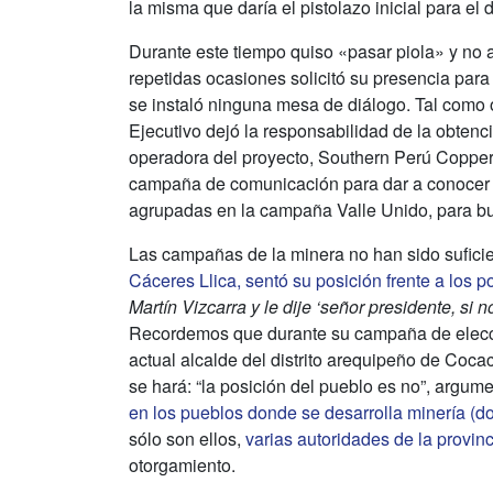
la misma que daría el pistolazo inicial para el 
Durante este tiempo quiso «pasar piola» y no 
repetidas ocasiones solicitó su presencia par
se instaló ninguna mesa de diálogo. Tal como 
Ejecutivo dejó la responsabilidad de la obten
operadora del proyecto, Southern Perú Coppe
campaña de comunicación para dar a conocer lo
agrupadas en la campaña Valle Unido, para bu
Las campañas de la minera no han sido suficie
Cáceres Llica, sentó su posición frente a los
Martín Vizcarra y le dije ‘señor presidente, si 
Recordemos que durante su campaña de elecció
actual alcalde del distrito arequipeño de Coca
se hará: “la posición del pueblo es no”, argum
en los pueblos donde se desarrolla minería (do
sólo son ellos,
varias autoridades de la provinc
otorgamiento.