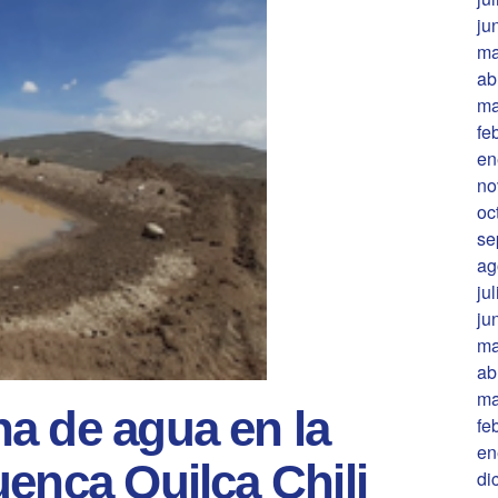
ju
ma
ab
ma
fe
en
no
oc
se
ag
ju
ju
ma
ab
ma
a de agua en la
fe
en
enca Quilca Chili
di