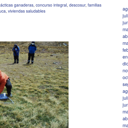
ácticas ganaderas
,
concurso integral
,
descosur
,
familias
ag
uca
,
viviendas saludables
ju
ju
ma
ab
ma
fe
en
di
no
oc
se
ag
ju
ju
ma
ab
ma