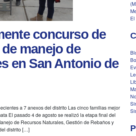
(M
Me
El
mente concurso de
C
 de manejo de
Bl
es en San Antonio de
Bo
Ev
Le
Li
Ma
No
Si
ecientes a 7 anexos del distrito Las cinco familias mejor
Si
ata El pasado 4 de agosto se realizó la etapa final del
Manejo de Recursos Naturales, Gestión de Rebaños y
P
l distrito […]