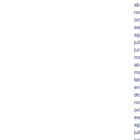
ab
no
oc
se
ag
ju
ju
ma
ab
ma
fe
en
di
no
oc
se
ag
ju
ju