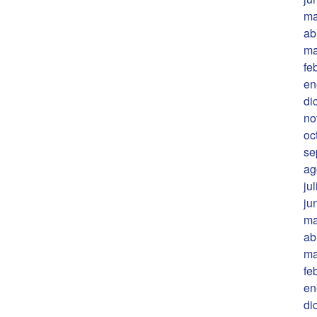
ma
ab
ma
fe
en
di
no
oc
se
ag
ju
ju
ma
ab
ma
fe
en
di