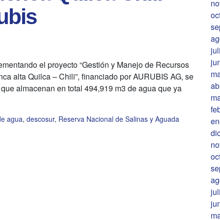
no
ubis
oc
se
ag
ju
ju
lementando el proyecto “Gestión y Manejo de Recursos
ma
nca alta Quilca – Chili”, financiado por AURUBIS AG, se
ab
a que almacenan en total 494,919 m3 de agua que ya
ma
fe
de agua
,
descosur
,
Reserva Nacional de Salinas y Aguada
en
di
no
oc
se
ag
ju
ju
ma