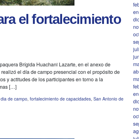
fe
en
ra el fortalecimiento
di
no
oc
se
ju
ju
ma
alpaquera Brígida Huachani Lazarte, en el anexo de
ab
 realizó el día de campo presencial con el propósito de
ma
s y actitudes de los participantes en torno a la
fe
emas […]
en
,
dia de campo
,
fortalecimiento de capacidades
,
San Antonio de
di
no
oc
se
ag
ju