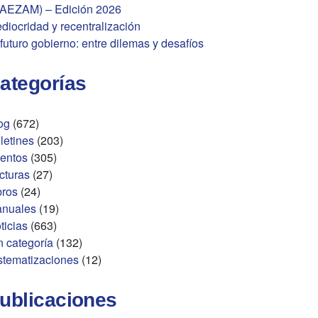
AEZAM) – Edición 2026
diocridad y recentralización
 futuro gobierno: entre dilemas y desafíos
ategorías
og
(672)
letines
(203)
entos
(305)
cturas
(27)
bros
(24)
nuales
(19)
ticias
(663)
n categoría
(132)
stematizaciones
(12)
ublicaciones