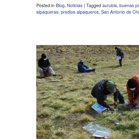
Posted in
Blog
,
Noticias
|
Tagged
aurubis
,
buenas pr
alpaqueras
,
predios alpaqueros
,
San Antonio de Ch