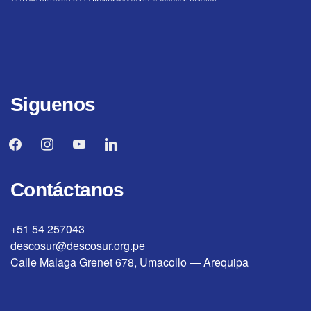
Siguenos
facebook
instagram
youtube
linkedin
Contáctanos
+51 54 257043
descosur@descosur.org.pe
Calle Malaga Grenet 678, Umacollo — Arequipa