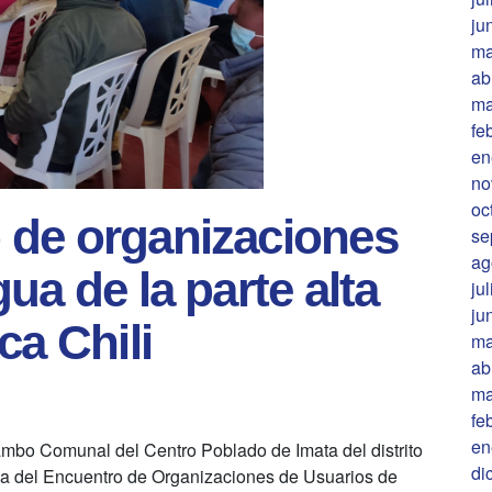
ju
ma
ab
ma
fe
en
no
oc
 de organizaciones
se
ag
ua de la parte alta
ju
ju
ca Chili
ma
ab
ma
fe
en
Tambo Comunal del Centro Poblado de Imata del distrito
di
apa del Encuentro de Organizaciones de Usuarios de