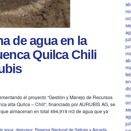
ab
no
oc
se
ag
a de agua en la
ju
ju
enca Quilca Chili
ma
ab
ubis
ma
fe
en
di
no
lementando el proyecto “Gestión y Manejo de Recursos
oc
nca alta Quilca – Chili”, financiado por AURUBIS AG, se
se
a que almacenan en total 494,919 m3 de agua que ya
ag
ju
de agua
,
descosur
,
Reserva Nacional de Salinas y Aguada
ju