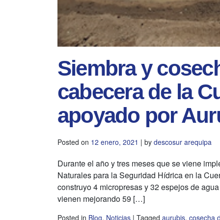
Siembra y cosech
cabecera de la Cu
apoyado por Aur
Posted on
12 enero, 2021
|
by
descosur arequipa
Durante el año y tres meses que se viene imp
Naturales para la Seguridad Hídrica en la Cue
construyo 4 micropresas y 32 espejos de agu
vienen mejorando 59 […]
Posted in
Blog
,
Noticias
|
Tagged
aurubis
,
cosecha 