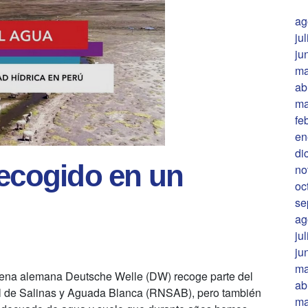
ag
ju
ju
ma
ab
ma
fe
en
di
recogido en un
no
oc
se
ag
ju
ju
ma
dena alemana Deutsche Welle (DW) recoge parte del
ab
al de Salinas y Aguada Blanca (RNSAB), pero también
ma