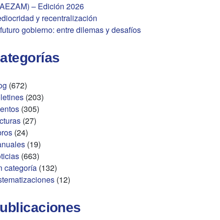
AEZAM) – Edición 2026
diocridad y recentralización
 futuro gobierno: entre dilemas y desafíos
ategorías
og
(672)
letines
(203)
entos
(305)
cturas
(27)
bros
(24)
nuales
(19)
ticias
(663)
n categoría
(132)
stematizaciones
(12)
ublicaciones