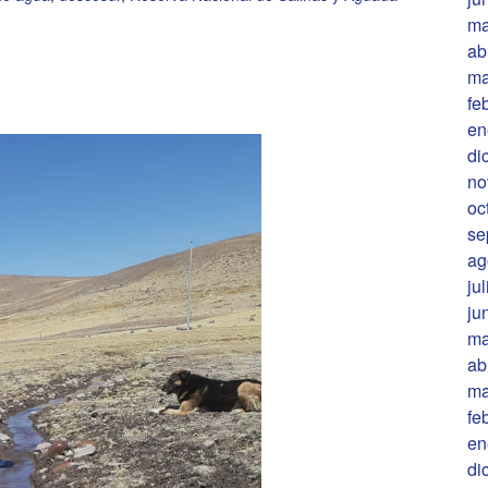
ma
ab
ma
fe
en
di
no
oc
se
ag
ju
ju
ma
ab
ma
fe
en
di