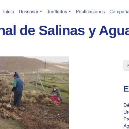
Inicio
Descosur
Territorios
Publicaciones
Campaña
al de Salinas y Agu
E
Dé
Ur
Pr
Ag