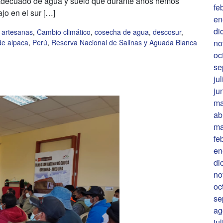
o adecuado de agua y suelo que durante años hemos
fe
jo en el sur […]
en
di
,
artesanas
,
Cambio climático
,
cosecha de agua
,
descosur
,
 de alpaca
,
Perú
,
Reserva Nacional de Salinas y Aguada Blanca
no
oc
se
ju
ju
ma
ab
ma
fe
en
di
no
oc
se
ag
ju