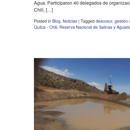
Agua. Participaron 40 delegados de organizaci
Chili, […]
Posted in
Blog
,
Noticias
|
Tagged
descosur
,
gestión 
Quilca - Chili
,
Reserva Nacional de Salinas y Aguad