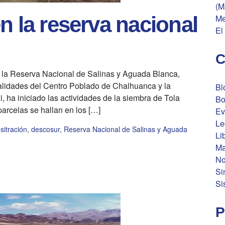
(M
n la reserva nacional
Me
El
C
e la Reserva Nacional de Salinas y Aguada Blanca,
idades del Centro Poblado de Chalhuanca y la
Bl
, ha iniciado las actividades de la siembra de Tola
Bo
parcelas se hallan en los […]
Ev
Le
sitración
,
descosur
,
Reserva Nacional de Salinas y Aguada
Li
Ma
No
Si
Si
P