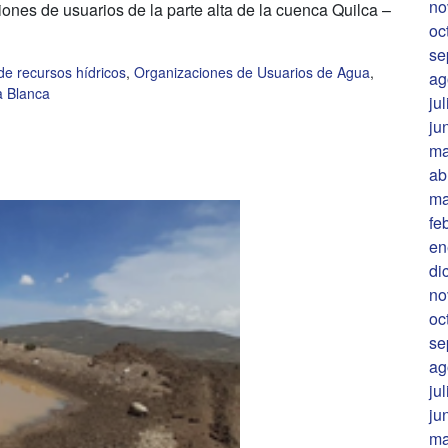
no
ones de usuarios de la parte alta de la cuenca Quilca –
oc
se
de recursos hídricos
,
Organizaciones de Usuarios de Agua
,
ag
a Blanca
ju
ju
ma
ab
ma
fe
en
di
no
oc
se
ag
ju
ju
ma