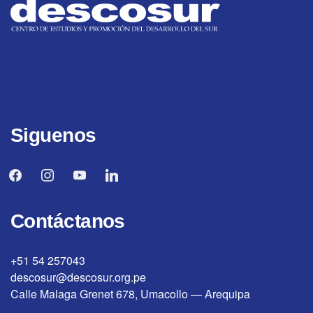
Siguenos
facebook
instagram
youtube
linkedin
Contáctanos
+51 54 257043
descosur@descosur.org.pe
Calle Malaga Grenet 678, Umacollo — Arequipa