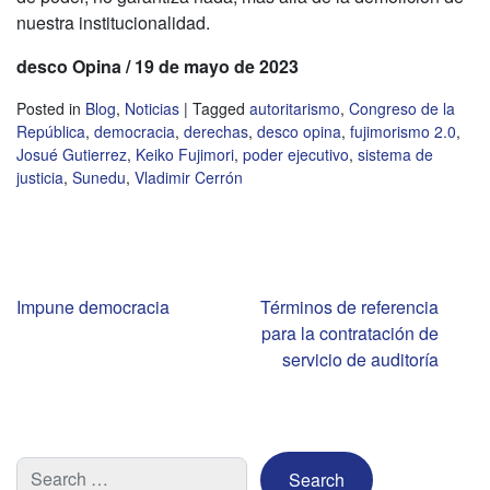
nuestra institucionalidad.
desco Opina / 19 de mayo de 2023
Posted in
Blog
,
Noticias
|
Tagged
autoritarismo
,
Congreso de la
República
,
democracia
,
derechas
,
desco opina
,
fujimorismo 2.0
,
Josué Gutierrez
,
Keiko Fujimori
,
poder ejecutivo
,
sistema de
justicia
,
Sunedu
,
Vladimir Cerrón
Navegación
Impune democracia
Términos de referencia
para la contratación de
de
servicio de auditoría
entradas