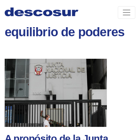
Skip
to
content
equilibrio de poderes
A propósito de la Junta