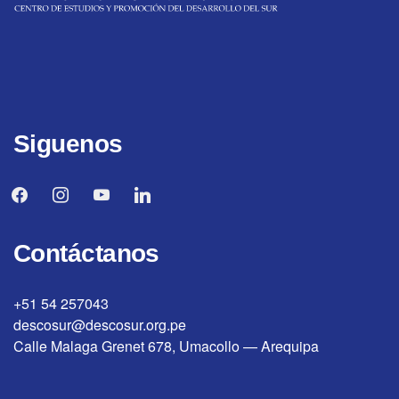
Siguenos
facebook
instagram
youtube
linkedin
Contáctanos
+51 54 257043
descosur@descosur.org.pe
Calle Malaga Grenet 678, Umacollo — Arequipa