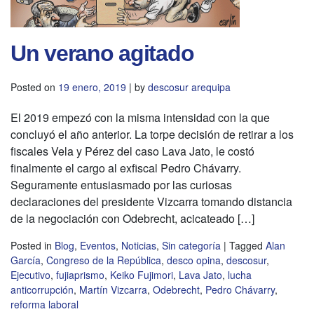
Un verano agitado
Posted on
19 enero, 2019
|
by
descosur arequipa
El 2019 empezó con la misma intensidad con la que
concluyó el año anterior. La torpe decisión de retirar a los
fiscales Vela y Pérez del caso Lava Jato, le costó
finalmente el cargo al exfiscal Pedro Chávarry.
Seguramente entusiasmado por las curiosas
declaraciones del presidente Vizcarra tomando distancia
de la negociación con Odebrecht, acicateado […]
Posted in
Blog
,
Eventos
,
Noticias
,
Sin categoría
|
Tagged
Alan
García
,
Congreso de la República
,
desco opina
,
descosur
,
Ejecutivo
,
fujiaprismo
,
Keiko Fujimori
,
Lava Jato
,
lucha
anticorrupción
,
Martín Vizcarra
,
Odebrecht
,
Pedro Chávarry
,
reforma laboral