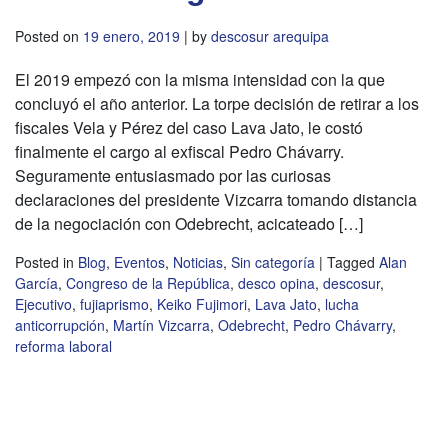
Posted on
19 enero, 2019
|
by
descosur arequipa
El 2019 empezó con la misma intensidad con la que
concluyó el año anterior. La torpe decisión de retirar a los
fiscales Vela y Pérez del caso Lava Jato, le costó
finalmente el cargo al exfiscal Pedro Chávarry.
Seguramente entusiasmado por las curiosas
declaraciones del presidente Vizcarra tomando distancia
de la negociación con Odebrecht, acicateado […]
Posted in
Blog
,
Eventos
,
Noticias
,
Sin categoría
|
Tagged
Alan
García
,
Congreso de la República
,
desco opina
,
descosur
,
Ejecutivo
,
fujiaprismo
,
Keiko Fujimori
,
Lava Jato
,
lucha
anticorrupción
,
Martín Vizcarra
,
Odebrecht
,
Pedro Chávarry
,
reforma laboral