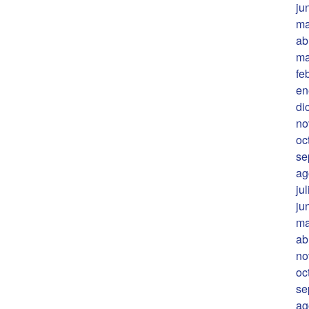
ju
ma
ab
ma
fe
en
di
no
oc
se
ag
ju
ju
ma
ab
no
oc
se
ag