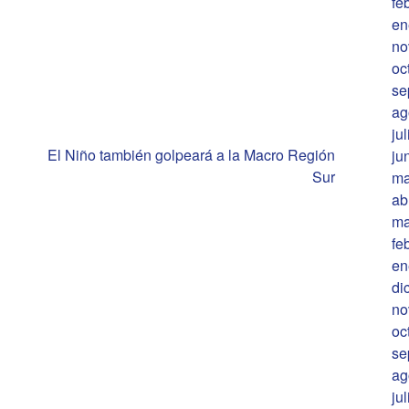
fe
en
no
oc
se
ag
ju
El Niño también golpeará a la Macro Región
ju
Sur
ma
ab
ma
fe
en
di
no
oc
se
ag
ju