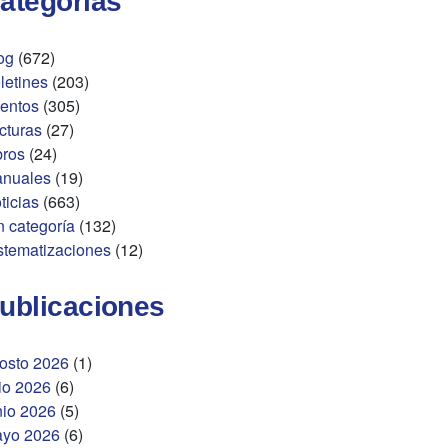
ategorías
og
(672)
letines
(203)
entos
(305)
cturas
(27)
bros
(24)
nuales
(19)
ticias
(663)
n categoría
(132)
stematizaciones
(12)
ublicaciones
osto 2026
(1)
lio 2026
(6)
nio 2026
(5)
yo 2026
(6)