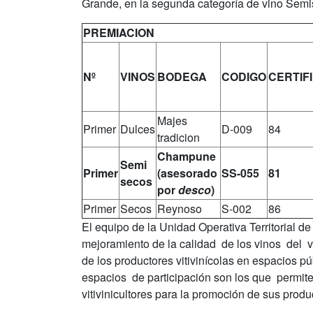
Grande, en la segunda categoría de vino Semi
PREMIACION
Nº
VINOS
BODEGA
CODIGO
CERTIFI
Majes
Primer
Dulces
D-009
84
tradicion
Champune
Semi
Primer
(asesorado
SS-055
81
secos
por
desco
)
Primer
Secos
Reynoso
S-002
86
El equipo de la Unidad Operativa Territorial d
mejoramiento de la calidad de los vinos del 
de los productores vitivinícolas en espacios púb
espacios de participación son los que permite
vitivinicultores para la promoción de sus prod