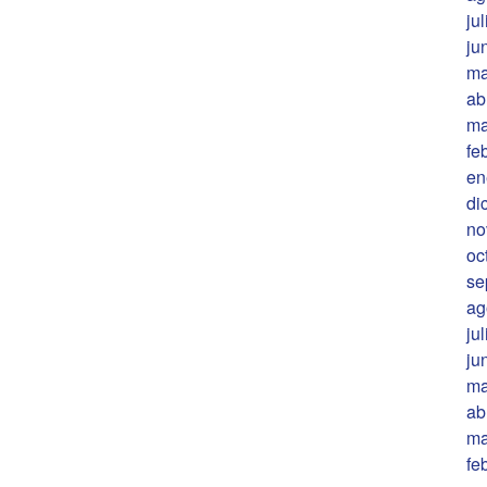
ju
ju
ma
ab
ma
fe
en
di
no
oc
se
ag
ju
ju
ma
ab
ma
fe