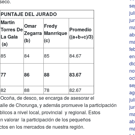
seco.
se
ju
PUNTAJE DEL JURADO
ju
Martin
Omar
Fredy
ma
Torres
De
Promedio
Zegarra
Manrrique
ab
La Gala
((a+b+c)/3)
(b)
(c)
ma
(a)
fe
85
84
85
84.67
en
di
no
77
86
88
83.67
oc
se
82
88
78
82.67
ag
e Ocoña, de desco, se encarga de asesorar el
ju
valle de Chorunga, y además promueve la participación
ju
licos a nivel local, provincial y regional. Estos
ma
n valorar la participación de los pequeños
ab
uctos en los mercados de nuestra región.
ma