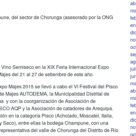
ab
ma
ne, del sector de Chorunga (asesorado por la ONG
fe
en
di
no
oc
se
ag
a Vino Semiseco en la XIX Feria Internacional Expo
ju
ajes del 21 al 27 de setiembre de este año.
ju
ma
po Majes 2015 se llevó a cabo el VI Festival del Pisco
ab
de Majes AUTODEMA, la Municipalidad Distrital de
ma
ma y con la coorganización de Asociación de
fe
SCO AQP y la Asociación de catadores de Arequipa.
en
ón en la categoría Pisco (Acholado, Moscatel, Italia,
di
 y Seco), entre ellas la bodega Champune, con una
no
epresentativa del valle de Chorunga del Distrito de Río
oc