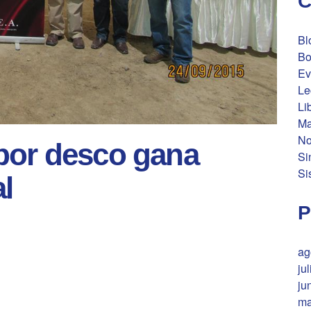
C
Bl
Bo
Ev
Le
Li
Ma
No
por desco gana
Si
Si
l
P
ag
ju
ju
ma