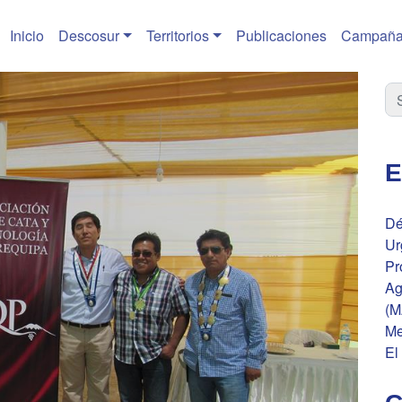
Inicio
Descosur
Territorios
Publicaciones
Campaña
E
Dé
Ur
Pr
Ag
(M
Me
El