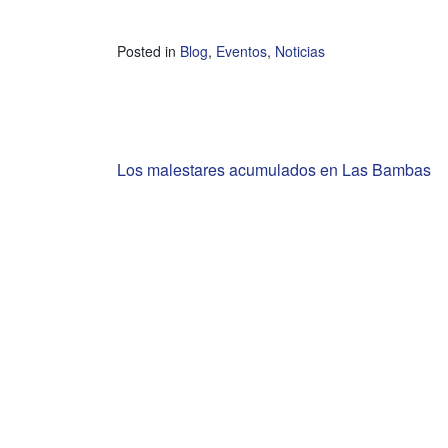
Posted in
Blog
,
Eventos
,
Noticias
Navegación
Los malestares acumulados en Las Bambas
de
entradas