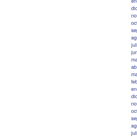
en
di
no
oc
se
ag
ju
ju
ma
ab
ma
fe
en
di
no
oc
se
ag
ju