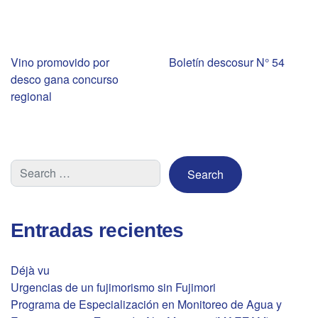
Navegación
Vino promovido por
Boletín descosur N° 54
desco gana concurso
de
regional
entradas
Entradas recientes
Déjà vu
Urgencias de un fujimorismo sin Fujimori
Programa de Especialización en Monitoreo de Agua y