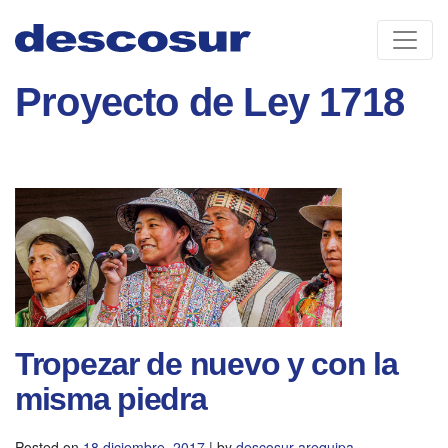
Skip
to
content
Proyecto de Ley 1718
Tropezar de nuevo y con la
misma piedra
Posted on
18 diciembre, 2017
|
by
descosur arequipa