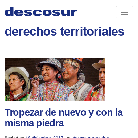
Skip
to
content
derechos territoriales
Tropezar de nuevo y con la
misma piedra
Posted on
18 diciembre, 2017
|
by
descosur arequipa