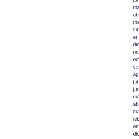
ma
ab
ma
fe
en
di
no
oc
se
ag
ju
ju
ma
ab
ma
fe
en
di