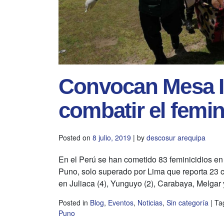
Convocan Mesa In
combatir el femi
Posted on
8 julio, 2019
|
by
descosur arequipa
En el Perú se han cometido 83 feminicidios en
Puno, solo superado por Lima que reporta 23 c
en Juliaca (4), Yunguyo (2), Carabaya, Melgar y
Posted in
Blog
,
Eventos
,
Noticias
,
Sin categoría
|
Ta
Puno