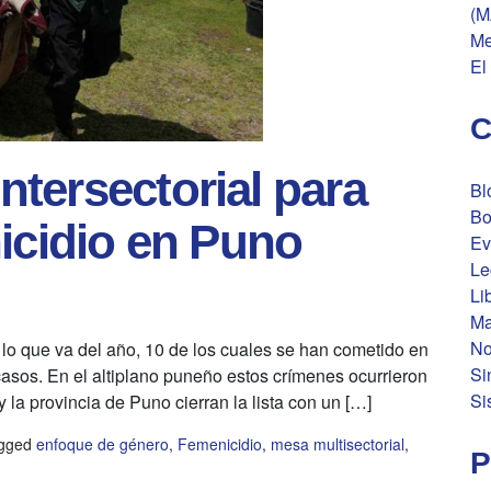
(M
Me
El
C
tersectorial para
Bl
Bo
nicidio en Puno
Ev
Le
Li
Ma
No
 lo que va del año, 10 de los cuales se han cometido en
Si
asos. En el altiplano puneño estos crímenes ocurrieron
Si
 la provincia de Puno cierran la lista con un […]
gged
enfoque de género
,
Femenicidio
,
mesa multisectorial
,
P