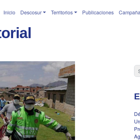
Inicio
Descosur
Territorios
Publicaciones
Campaña
orial
E
Dé
Ur
Pr
Ag