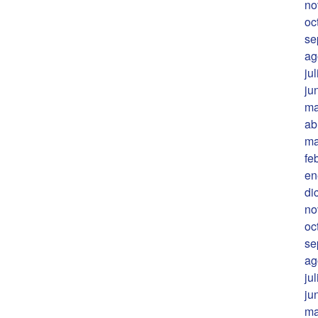
no
oc
se
ag
ju
ju
ma
ab
ma
fe
en
di
no
oc
se
ag
ju
ju
ma