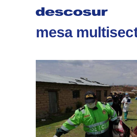
Skip
to
content
mesa multisect