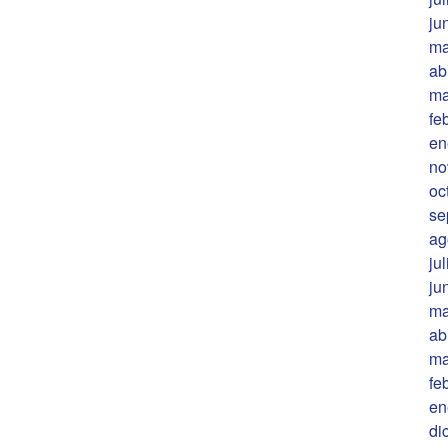
ju
ma
ab
ma
fe
en
no
oc
se
ag
ju
ju
ma
ab
ma
fe
en
di