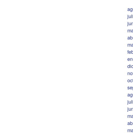
ag
ju
ju
ma
ab
ma
fe
en
di
no
oc
se
ag
ju
ju
ma
ab
ma