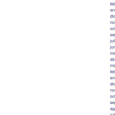
fe
en
di
no
oc
se
ju
ju
ma
ab
ma
fe
en
di
no
oc
se
ag
ju