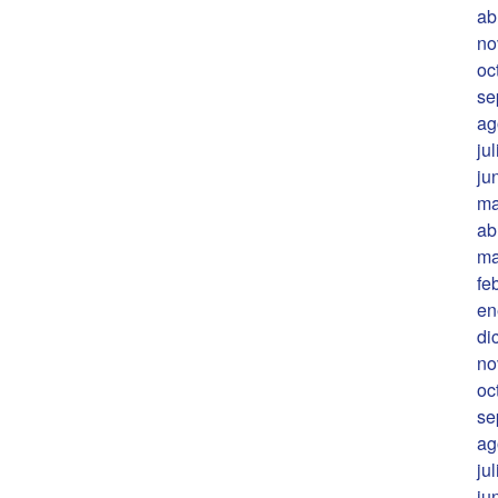
ab
no
oc
se
ag
ju
ju
ma
ab
ma
fe
en
di
no
oc
se
ag
ju
ju