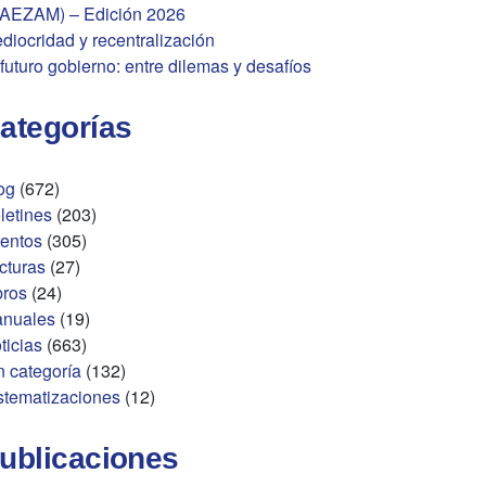
AEZAM) – Edición 2026
diocridad y recentralización
 futuro gobierno: entre dilemas y desafíos
ategorías
og
(672)
letines
(203)
entos
(305)
cturas
(27)
bros
(24)
nuales
(19)
ticias
(663)
n categoría
(132)
stematizaciones
(12)
ublicaciones