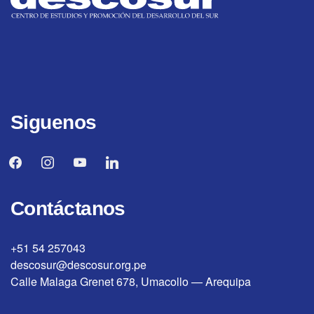
Siguenos
facebook
instagram
youtube
linkedin
Contáctanos
+51 54 257043
descosur@descosur.org.pe
Calle Malaga Grenet 678, Umacollo — Arequipa