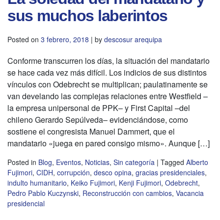
sus muchos laberintos
Posted on
3 febrero, 2018
|
by
descosur arequipa
Conforme transcurren los días, la situación del mandatario
se hace cada vez más difícil. Los indicios de sus distintos
vínculos con Odebrecht se multiplican; paulatinamente se
van develando las complejas relaciones entre Westfield –
la empresa unipersonal de PPK– y First Capital –del
chileno Gerardo Sepúlveda– evidenciándose, como
sostiene el congresista Manuel Dammert, que el
mandatario «juega en pared consigo mismo». Aunque […]
Posted in
Blog
,
Eventos
,
Noticias
,
Sin categoría
|
Tagged
Alberto
Fujimori
,
CIDH
,
corrupción
,
desco opina
,
gracias presidenciales
,
indulto humanitario
,
Keiko Fujimori
,
Kenji Fujimori
,
Odebrecht
,
Pedro Pablo Kuczynski
,
Reconstrucción con cambios
,
Vacancia
presidencial