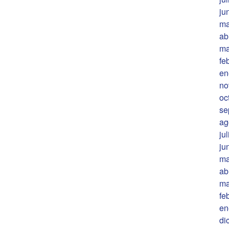
ju
ma
ab
ma
fe
en
no
oc
se
ag
ju
ju
ma
ab
ma
fe
en
di