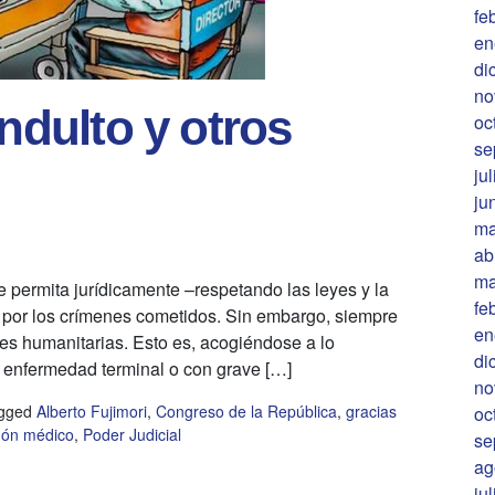
fe
en
di
no
indulto y otros
oc
se
ju
ju
ma
ab
ma
e permita jurídicamente –respetando las leyes y la
fe
ri por los crímenes cometidos. Sin embargo, siempre
en
ones humanitarias. Esto es, acogiéndose a lo
di
 enfermedad terminal o con grave […]
no
gged
Alberto Fujimori
,
Congreso de la República
,
gracias
oc
dón médico
,
Poder Judicial
se
ag
ju