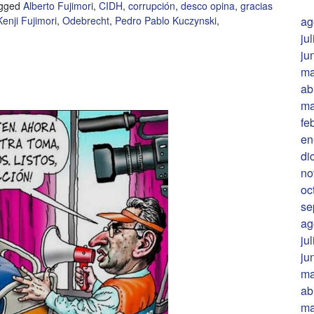
gged
Alberto Fujimori
,
CIDH
,
corrupción
,
desco opina
,
gracias
ag
Kenji Fujimori
,
Odebrecht
,
Pedro Pablo Kuczynski
,
ju
ju
ma
ab
ma
fe
en
di
no
oc
se
ag
ju
ju
ma
ab
ma