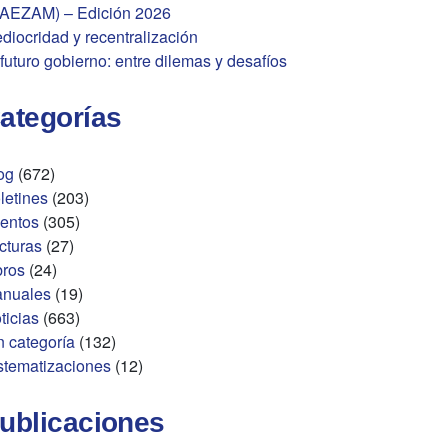
AEZAM) – Edición 2026
diocridad y recentralización
 futuro gobierno: entre dilemas y desafíos
ategorías
og
(672)
letines
(203)
entos
(305)
cturas
(27)
bros
(24)
nuales
(19)
ticias
(663)
n categoría
(132)
stematizaciones
(12)
ublicaciones