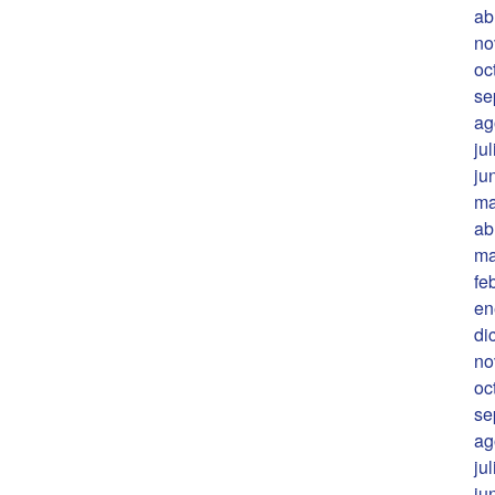
ab
no
oc
se
ag
ju
ju
ma
ab
ma
fe
en
di
no
oc
se
ag
ju
ju