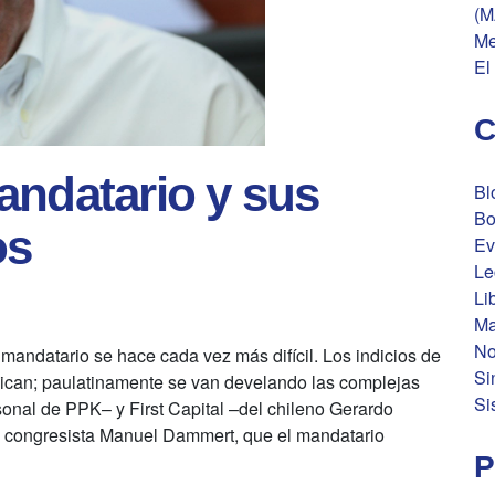
(M
Me
El
C
andatario y sus
Bl
Bo
os
Ev
Le
Li
Ma
No
 mandatario se hace cada vez más difícil. Los indicios de
Si
plican; paulatinamente se van develando las complejas
Si
sonal de PPK– y First Capital –del chileno Gerardo
 congresista Manuel Dammert, que el mandatario
P