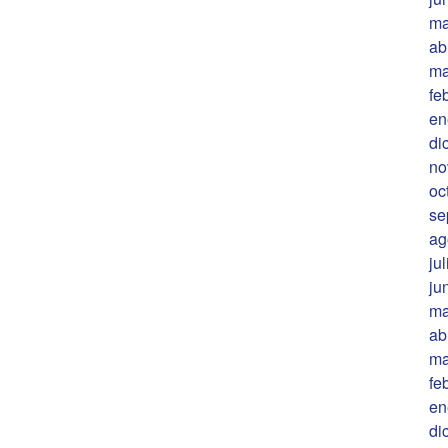
ma
ab
ma
fe
en
di
no
oc
se
ag
ju
ju
ma
ab
ma
fe
en
di