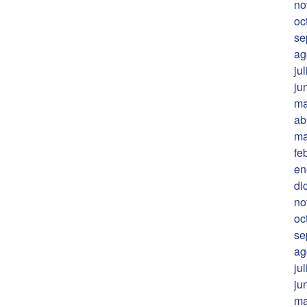
no
oc
se
ag
ju
ju
ma
ab
ma
fe
en
di
no
oc
se
ag
ju
ju
ma