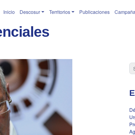
Inicio
Descosur
Territorios
Publicaciones
Campaña
enciales
E
Dé
Ur
Pr
Ag