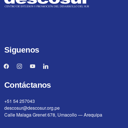
Siguenos
facebook
instagram
youtube
linkedin
Contáctanos
+51 54 257043
descosur@descosur.org.pe
Calle Malaga Grenet 678, Umacollo — Arequipa