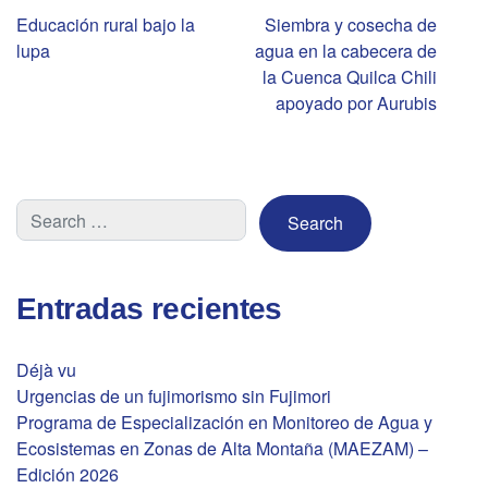
Navegación
Educación rural bajo la
Siembra y cosecha de
lupa
agua en la cabecera de
de
la Cuenca Quilca Chili
apoyado por Aurubis
entradas
Entradas recientes
Déjà vu
Urgencias de un fujimorismo sin Fujimori
Programa de Especialización en Monitoreo de Agua y
Ecosistemas en Zonas de Alta Montaña (MAEZAM) –
Edición 2026