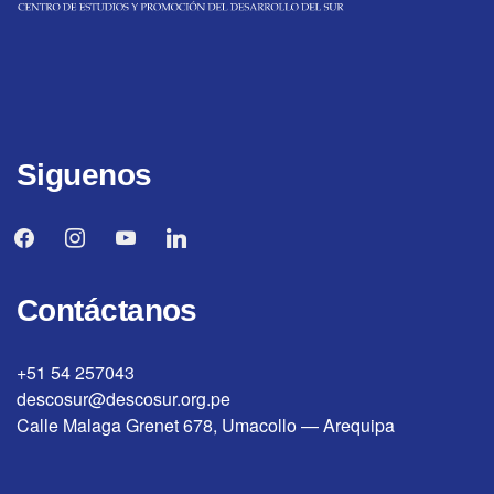
Siguenos
facebook
instagram
youtube
linkedin
Contáctanos
+51 54 257043
descosur@descosur.org.pe
Calle Malaga Grenet 678, Umacollo — Arequipa