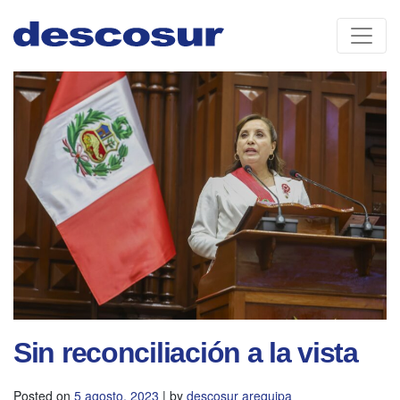
Skip
to
content
Sin reconciliación a la vista
Posted on
5 agosto, 2023
|
by
descosur arequipa