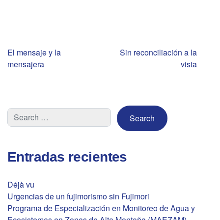
Navegación
El mensaje y la
Sin reconciliación a la
mensajera
vista
de
entradas
Entradas recientes
Déjà vu
Urgencias de un fujimorismo sin Fujimori
Programa de Especialización en Monitoreo de Agua y
Ecosistemas en Zonas de Alta Montaña (MAEZAM) –