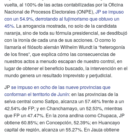
vuelta, al 100% de las actas contabilizadas por la Oficina
Nacional de Procesos Electorales (ONPE),
JP se impuso
con un 54.9%, derrotando al fujimorismo que obtuvo un
45%
. La arrogancia mostrada, no solo de la candidata
naranja, sino de toda su fórmula presidencial, se desdibujó
con la ironía de cada una de sus acciones. O como lo
llamaría el filósofo alemán Wilhelm Wundt la “heterogonía
de los fines”, que explica cómo las consecuencias de
nuestros actos a menudo escapan de nuestro control, en
lugar de obtener el beneficio buscado, la intervención en el
mundo genera un resultado imprevisto y perjudicial.
JP
se impuso en ocho de las nueve provincias que
conforman el territorio de Junín
: en las provincias de la
selva central como Satipo, alcanza un 57.46% frente a un
42.54% de FP; y en Chanchamayo, un 52.53%, mientras
que FP un 47.47%. En la zona andina como Chupaca, JP
obtiene 60.85%; en Concepción, 52.39%; en Huancayo
capital de región, alcanza un 55.27%. En Jauja obtiene