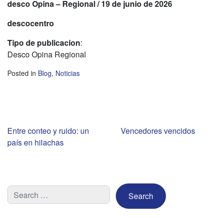
desco
Opina – Regional / 19 de junio de 2026
descocentro
Tipo de publicacion
:
Desco Opina Regional
Posted in
Blog
,
Noticias
Navegación
Entre conteo y ruido: un
Vencedores vencidos
país en hilachas
de
entradas