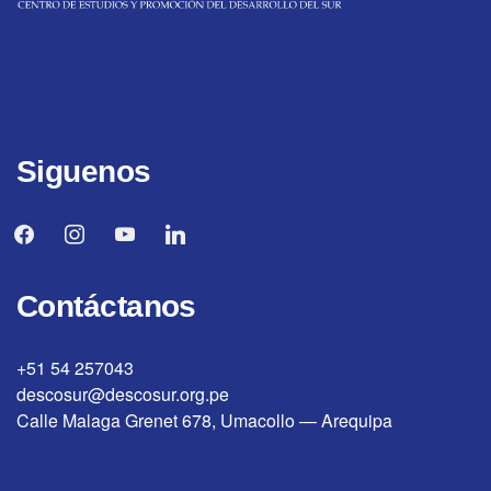
Siguenos
facebook
instagram
youtube
linkedin
Contáctanos
+51 54 257043
descosur@descosur.org.pe
Calle Malaga Grenet 678, Umacollo — Arequipa