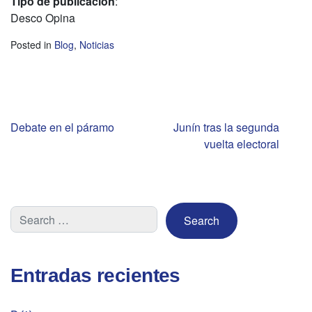
Tipo de publicacion
:
Desco Opina
Posted in
Blog
,
Noticias
Navegación
Debate en el páramo
Junín tras la segunda
vuelta electoral
de
entradas
Entradas recientes