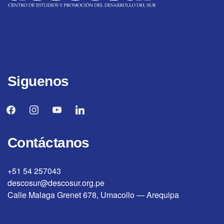
Siguenos
facebook
instagram
youtube
linkedin
Contáctanos
+51 54 257043
descosur@descosur.org.pe
Calle Malaga Grenet 678, Umacollo — Arequipa