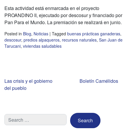
Esta actividad está enmarcada en el proyecto
PROANDINO II, ejecutado por descosur y financiado por
Pan Para el Mundo. La premiación se realizará en junio.
Posted in
Blog
,
Noticias
|
Tagged
buenas prácticas ganaderas
,
descosur
,
predios alpaqueros
,
recursos naturales
,
San Juan de
Tarucani
,
viviendas saludables
Navegación
Las crisis y el gobierno
Boletín Camélidos
del pueblo
de
entradas