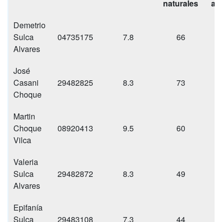
naturales
al
Demetrio
Sulca
04735175
7.8
66
3
Alvares
José
Casani
29482825
8.3
73
2
Choque
Martin
Choque
08920413
9.5
60
1
Vilca
Valeria
Sulca
29482872
8.3
49
1
Alvares
Epifanía
Sulca
29483108
7.3
44
1