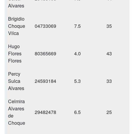
Alvares
Brígidio
Choque
04733069
7.5
35
Vilca
Hugo
Flores
80365669
4.0
43
Flores
Percy
Sulca
24593184
5.3
33
1
Alvares
Celmira
Alvares
29482478
6.5
25
de
Choque