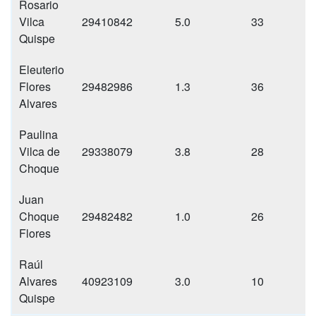
Rosario
Vilca
29410842
5.0
33
Quispe
Eleuterio
Flores
29482986
1.3
36
Alvares
Paulina
Vilca de
29338079
3.8
28
Choque
Juan
Choque
29482482
1.0
26
Flores
Raúl
Alvares
40923109
3.0
10
1
Quispe