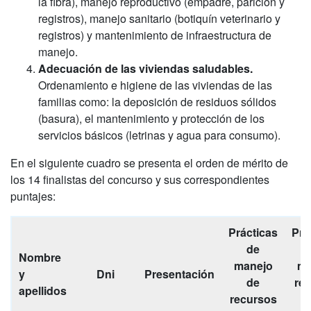
la fibra), manejo reproductivo (empadre, parición y
registros), manejo sanitario (botiquín veterinario y
registros) y mantenimiento de infraestructura de
manejo.
Adecuación de las viviendas saludables.
Ordenamiento e higiene de las viviendas de las
familias como: la deposición de residuos sólidos
(basura), el mantenimiento y protección de los
servicios básicos (letrinas y agua para consumo).
En el siguiente cuadro se presenta el orden de mérito de
los 14 finalistas del concurso y sus correspondientes
puntajes:
Prácticas
Prá
de
Nombre
manejo
ma
y
Dni
Presentación
de
re
apellidos
recursos