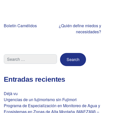
Navegación
Boletín Camélidos
¿Quién define miedos y
necesidades?
de
entradas
Entradas recientes
Déjà vu
Urgencias de un fujimorismo sin Fujimori
Programa de Especialización en Monitoreo de Agua y
Ecosistemas en Zonas de Alta Montaña (MAEZAM) –