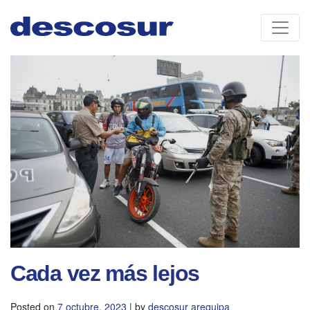
Skip
to
content
Cada vez más lejos
Posted on
7 octubre, 2023
|
by
descosur arequipa