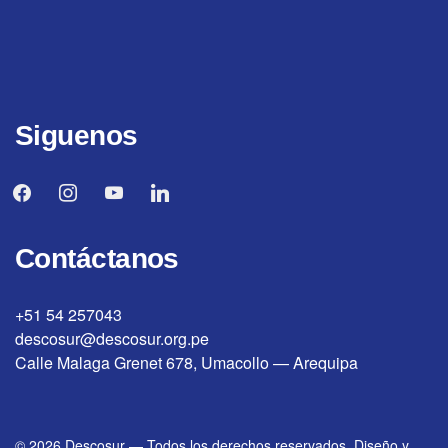
Siguenos
facebook
instagram
youtube
linkedin
Contáctanos
+51 54 257043
descosur@descosur.org.pe
Calle Malaga Grenet 678, Umacollo — Arequipa
© 2026
Descosur
—
Todos los derechos reservados. Diseño y