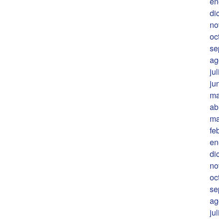
en
di
no
oc
se
ag
ju
ju
ma
ab
ma
fe
en
di
no
oc
se
ag
ju