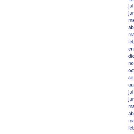
ju
ju
ma
ab
ma
fe
en
di
no
oc
se
ag
ju
ju
ma
ab
ma
fe