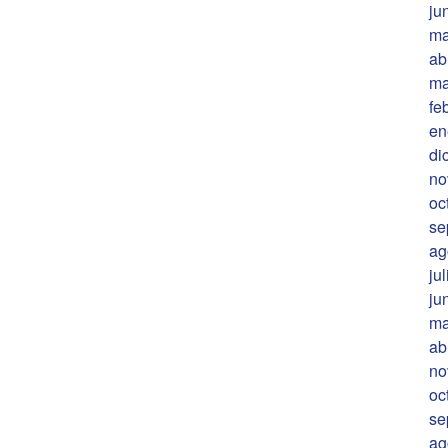
ju
ma
ab
ma
fe
en
di
no
oc
se
ag
ju
ju
ma
ab
no
oc
se
ag