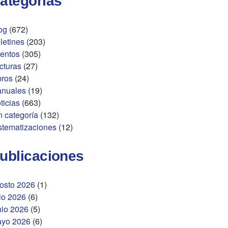
ategorías
og
(672)
letines
(203)
entos
(305)
cturas
(27)
bros
(24)
nuales
(19)
ticias
(663)
n categoría
(132)
stematizaciones
(12)
ublicaciones
osto 2026
(1)
lio 2026
(6)
nio 2026
(5)
yo 2026
(6)