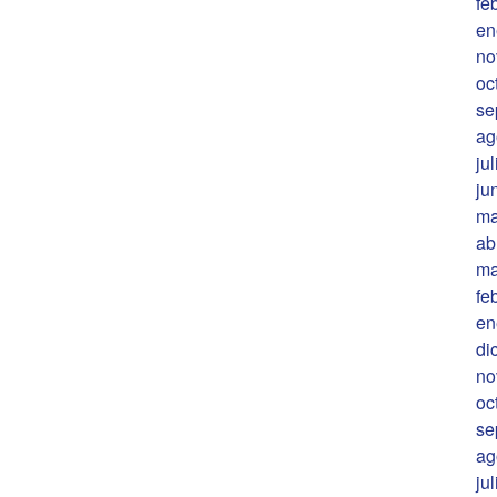
fe
en
no
oc
se
ag
ju
ju
ma
ab
ma
fe
en
di
no
oc
se
ag
ju