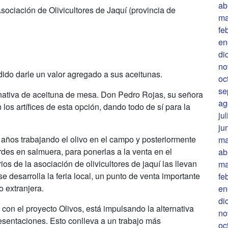
ab
sociación de Olivicultores de Jaquí (provincia de
ma
fe
en
di
no
ido darle un valor agregado a sus aceitunas.
oc
se
rnativa de aceituna de mesa. Don Pedro Rojas, su señora
ag
los artífices de esta opción, dando todo de sí para la
ju
ju
 años trabajando el olivo en el campo y posteriormente
ma
des en salmuera, para ponerlas a la venta en el
ab
s de la asociación de olivicultores de jaquí las llevan
ma
 desarrolla la feria local, un punto de venta importante
fe
o extranjera.
en
di
con el proyecto Olivos, está impulsando la alternativa
no
esentaciones. Esto conlleva a un trabajo más
oc