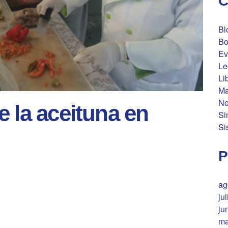
C
Bl
Bo
Ev
Le
Li
Ma
No
 la aceituna en
Si
Si
P
ag
ju
ju
ma