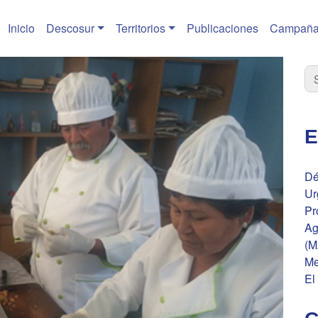
Inicio
Descosur
Territorios
Publicaciones
Campaña
E
Dé
Ur
Pr
Ag
(M
Me
El