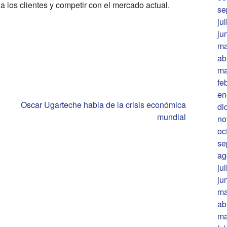
a los clientes y competir con el mercado actual.
se
ju
ju
ma
ab
ma
fe
en
Oscar Ugarteche habla de la crisis económica
di
mundial
no
oc
se
ag
ju
ju
ma
ab
ma