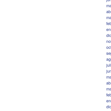
ma
ab
ma
fe
en
di
no
oc
se
ag
ju
ju
ma
ab
ma
fe
en
di