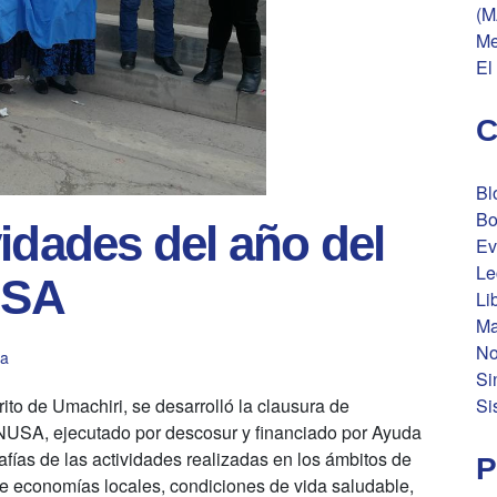
(M
Me
El
C
Bl
Bo
idades del año del
Ev
Le
USA
Li
Ma
No
pa
Si
Si
rito de Umachiri, se desarrolló la clausura de
NUSA, ejecutado por descosur y financiado por Ayuda
afías de las actividades realizadas en los ámbitos de
P
de economías locales, condiciones de vida saludable,