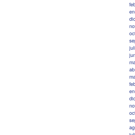
fe
en
di
no
oc
se
ju
ju
ma
ab
ma
fe
en
di
no
oc
se
ag
ju