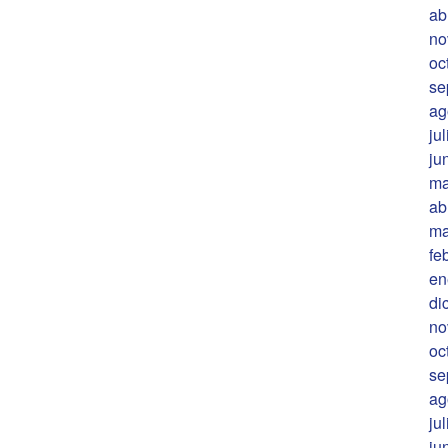
ab
no
oc
se
ag
ju
ju
ma
ab
ma
fe
en
di
no
oc
se
ag
ju
ju