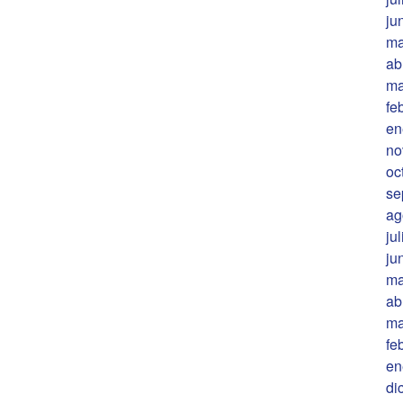
ju
ma
ab
ma
fe
en
no
oc
se
ag
ju
ju
ma
ab
ma
fe
en
di