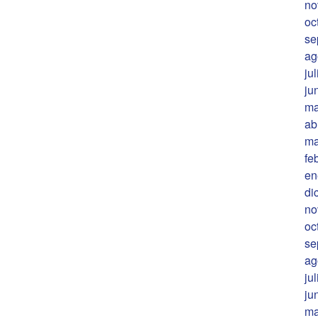
no
oc
se
ag
ju
ju
ma
ab
ma
fe
en
di
no
oc
se
ag
ju
ju
ma