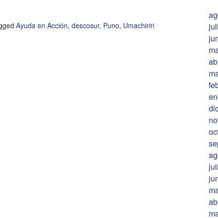
ag
gged
Ayuda en Acción
,
descosur
,
Puno
,
Umachiriri
ju
ju
ma
ab
ma
fe
en
di
no
oc
se
ag
ju
ju
ma
ab
ma