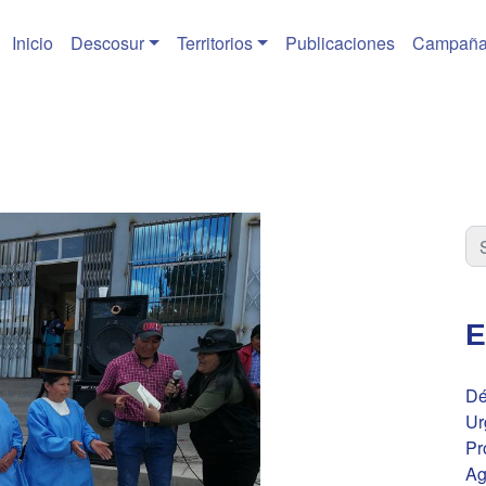
Inicio
Descosur
Territorios
Publicaciones
Campaña
E
Dé
Ur
Pr
Ag