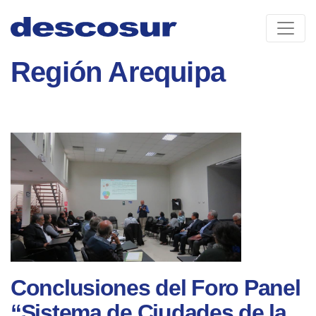
Skip
to
content
Región Arequipa
Conclusiones del Foro Panel
“Sistema de Ciudades de la