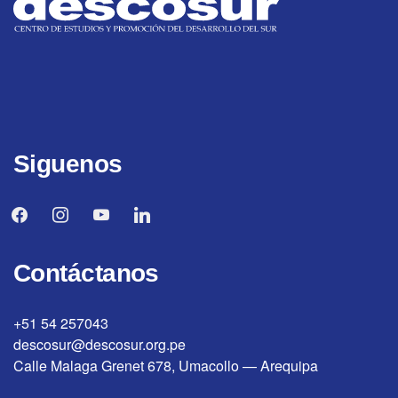
Siguenos
facebook
instagram
youtube
linkedin
Contáctanos
+51 54 257043
descosur@descosur.org.pe
Calle Malaga Grenet 678, Umacollo — Arequipa