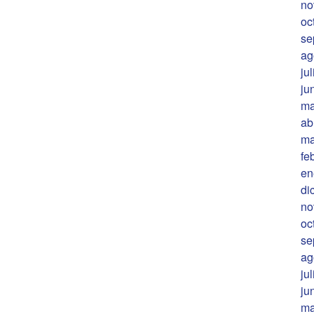
no
oc
se
ag
ju
ju
ma
ab
ma
fe
en
di
no
oc
se
ag
ju
ju
ma