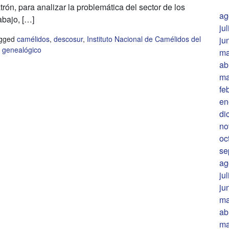
rón, para analizar la problemática del sector de los
ag
bajo, […]
ju
gged
camélidos
,
descosur
,
Instituto Nacional de Camélidos del
ju
o genealógico
ma
ab
ma
fe
en
di
no
oc
se
ag
ju
ju
ma
ab
ma