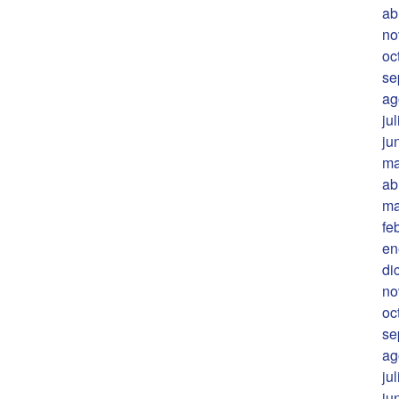
ab
no
oc
se
ag
ju
ju
ma
ab
ma
fe
en
di
no
oc
se
ag
ju
ju