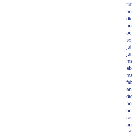
fe
en
di
no
oc
se
ju
ju
ma
ab
ma
fe
en
di
no
oc
se
ag
ju