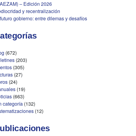
AEZAM) – Edición 2026
diocridad y recentralización
 futuro gobierno: entre dilemas y desafíos
ategorías
og
(672)
letines
(203)
entos
(305)
cturas
(27)
bros
(24)
nuales
(19)
ticias
(663)
n categoría
(132)
stematizaciones
(12)
ublicaciones