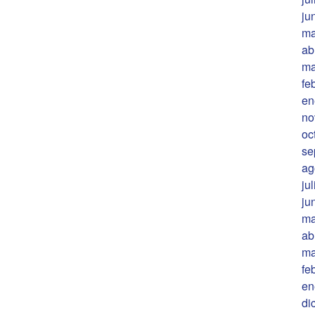
ju
ma
ab
ma
fe
en
no
oc
se
ag
ju
ju
ma
ab
ma
fe
en
di