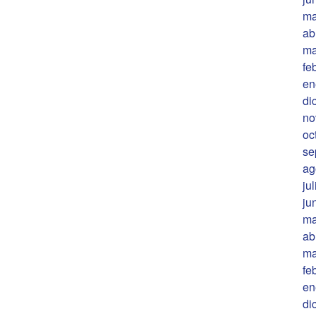
ma
ab
ma
fe
en
di
no
oc
se
ag
ju
ju
ma
ab
ma
fe
en
di