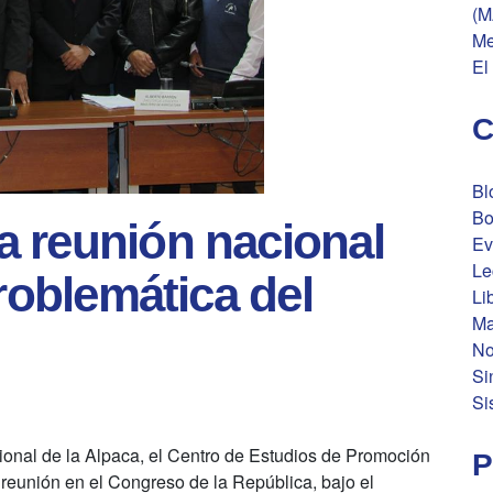
(M
Me
El
C
Bl
Bo
 reunión nacional
Ev
Le
problemática del
Li
Ma
No
Si
Si
onal de la Alpaca, el Centro de Estudios de Promoción
P
 reunión en el Congreso de la República, bajo el