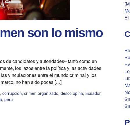
(M
Me
El
crimen son lo mismo
C
Bl
Bo
os de candidatos y autoridades– tanto como en
Ev
te, los lazos entre la política y las actividades
Le
 las vinculaciones entre el mundo criminal y los
Li
 marco, no han sido pocas […]
Ma
No
,
corrupción
,
crimen organizado
,
desco opina
,
Ecuador
,
Si
ia
,
perú
Si
P