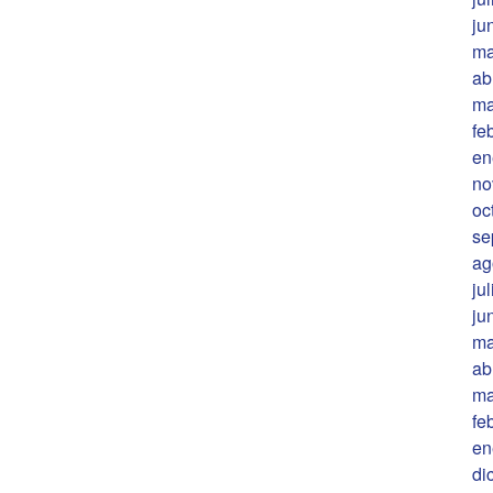
ju
ma
ab
ma
fe
en
no
oc
se
ag
ju
ju
ma
ab
ma
fe
en
di