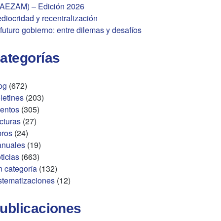
AEZAM) – Edición 2026
diocridad y recentralización
 futuro gobierno: entre dilemas y desafíos
ategorías
og
(672)
letines
(203)
entos
(305)
cturas
(27)
bros
(24)
nuales
(19)
ticias
(663)
n categoría
(132)
stematizaciones
(12)
ublicaciones