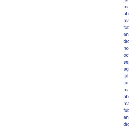
ma
ab
ma
fe
en
di
no
oc
se
ag
ju
ju
ma
ab
ma
fe
en
di