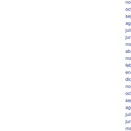
no
oc
se
ag
ju
ju
ma
ab
ma
fe
en
di
no
oc
se
ag
ju
ju
ma