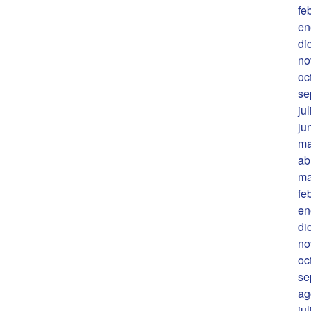
fe
en
di
no
oc
se
ju
ju
ma
ab
ma
fe
en
di
no
oc
se
ag
ju