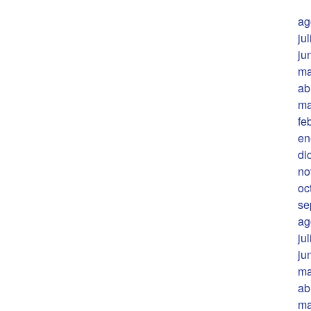
ag
ju
ju
ma
ab
ma
fe
en
di
no
oc
se
ag
ju
ju
ma
ab
ma