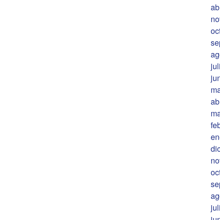
ab
no
oc
se
ag
ju
ju
ma
ab
ma
fe
en
di
no
oc
se
ag
ju
ju