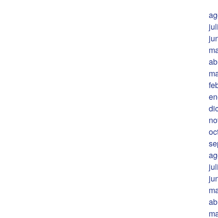
ag
ju
ju
ma
ab
ma
fe
en
di
no
oc
se
ag
ju
ju
ma
ab
ma