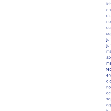
fe
en
di
no
oc
se
ju
ju
ma
ab
ma
fe
en
di
no
oc
se
ag
ju