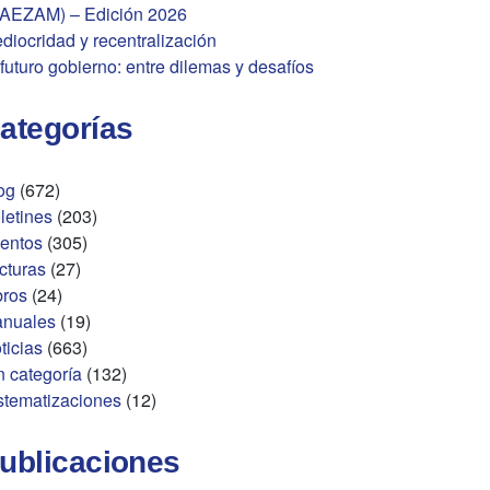
AEZAM) – Edición 2026
diocridad y recentralización
 futuro gobierno: entre dilemas y desafíos
ategorías
og
(672)
letines
(203)
entos
(305)
cturas
(27)
bros
(24)
nuales
(19)
ticias
(663)
n categoría
(132)
stematizaciones
(12)
ublicaciones