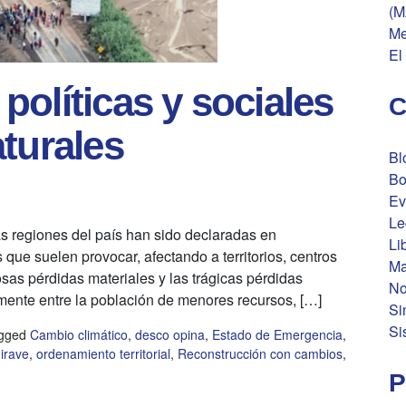
(M
Me
El
olíticas y sociales
C
turales
Bl
Bo
Ev
Le
s regiones del país han sido declaradas en
Li
 que suelen provocar, afectando a territorios, centros
Ma
sas pérdidas materiales y las trágicas pérdidas
No
ente entre la población de menores recursos, […]
Si
Si
gged
Cambio climático
,
desco opina
,
Estado de Emergencia
,
irave
,
ordenamiento territorial
,
Reconstrucción con cambios
,
P