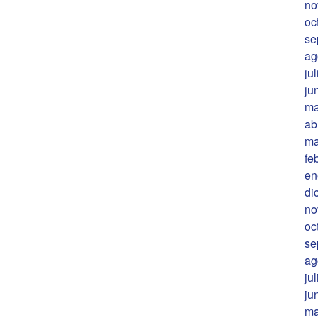
no
oc
se
ag
ju
ju
ma
ab
ma
fe
en
di
no
oc
se
ag
ju
ju
ma