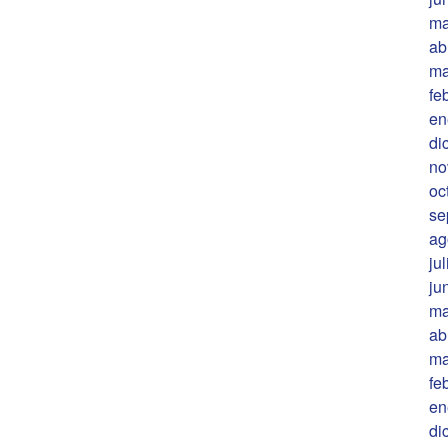
ma
ab
ma
fe
en
di
no
oc
se
ag
ju
ju
ma
ab
ma
fe
en
di