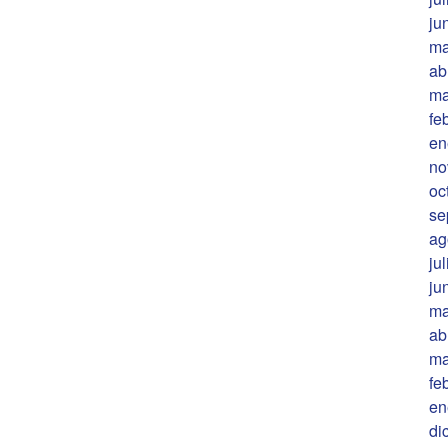
ju
ma
ab
ma
fe
en
no
oc
se
ag
ju
ju
ma
ab
ma
fe
en
di