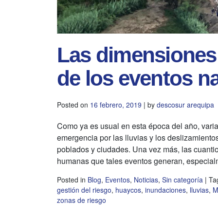
Las dimensiones p
de los eventos na
Posted on
16 febrero, 2019
|
by
descosur arequipa
Como ya es usual en esta época del año, varia
emergencia por las lluvias y los deslizamientos
poblados y ciudades. Una vez más, las cuantio
humanas que tales eventos generan, especialm
Posted in
Blog
,
Eventos
,
Noticias
,
Sin categoría
|
Ta
gestión del riesgo
,
huaycos
,
inundaciones
,
lluvias
,
M
zonas de riesgo