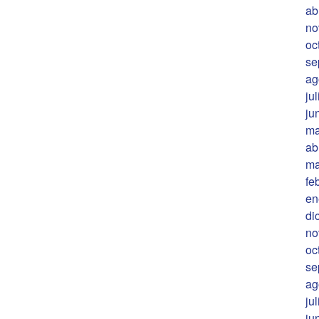
ab
no
oc
se
ag
ju
ju
ma
ab
ma
fe
en
di
no
oc
se
ag
ju
ju