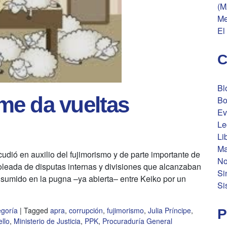
(M
Me
El
C
Bl
me da vueltas
Bo
Ev
Le
Li
Ma
dió en auxilio del fujimorismo y de parte importante de
No
 oleada de disputas internas y divisiones que alcanzaban
Si
a sumido en la pugna –ya abierta– entre Keiko por un
Si
egoría
|
Tagged
apra
,
corrupción
,
fujimorismo
,
Julia Príncipe
,
P
llo
,
Ministerio de Justicia
,
PPK
,
Procuraduría General