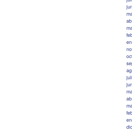
ju
ma
ab
ma
fe
en
no
oc
se
ag
ju
ju
ma
ab
ma
fe
en
di