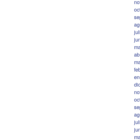
no
oc
se
ag
ju
ju
ma
ab
ma
fe
en
di
no
oc
se
ag
ju
ju
ma