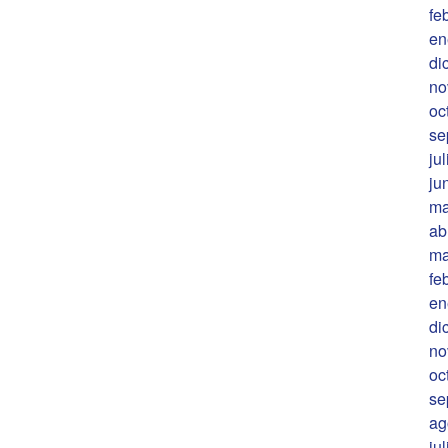
fe
en
di
no
oc
se
ju
ju
ma
ab
ma
fe
en
di
no
oc
se
ag
ju