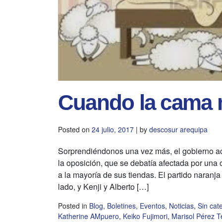
Cuando la cama 
Posted on
24 julio, 2017
|
by
descosur arequipa
Sorprendiéndonos una vez más, el gobierno acu
la oposición, que se debatía afectada por una
a la mayoría de sus tiendas. El partido naranj
lado, y Kenji y Alberto […]
Posted in
Blog
,
Boletines
,
Eventos
,
Noticias
,
Sin cat
Katherine AMpuero
,
Keiko Fujimori
,
Marisol Pérez Te