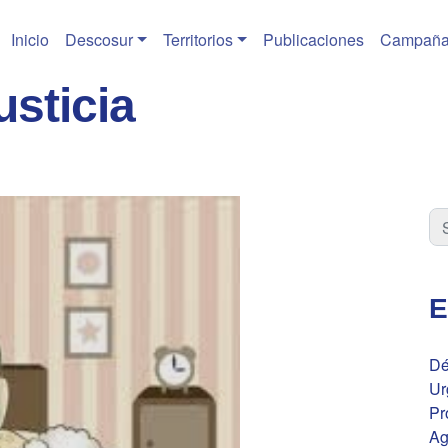
Inicio
Descosur
Territorios
Publicaciones
Campaña
usticia
E
Dé
Ur
Pr
Ag