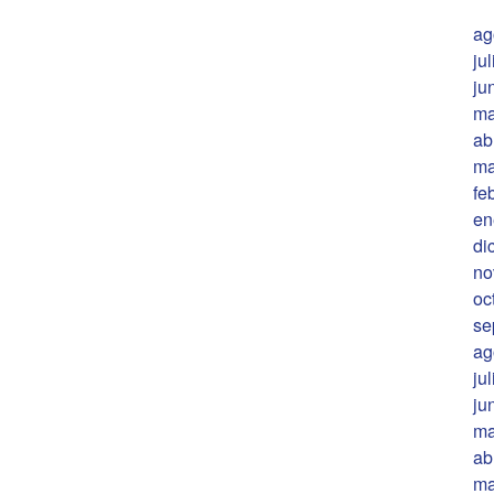
ag
ju
ju
ma
ab
ma
fe
en
di
no
oc
se
ag
ju
ju
ma
ab
ma