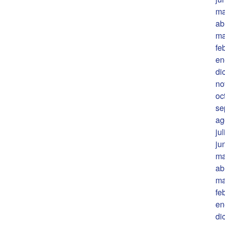
ma
ab
ma
fe
en
di
no
oc
se
ag
ju
ju
ma
ab
ma
fe
en
di