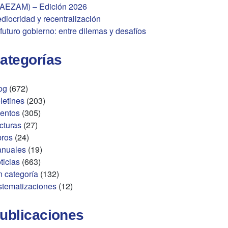
AEZAM) – Edición 2026
diocridad y recentralización
 futuro gobierno: entre dilemas y desafíos
ategorías
og
(672)
letines
(203)
entos
(305)
cturas
(27)
bros
(24)
nuales
(19)
ticias
(663)
n categoría
(132)
stematizaciones
(12)
ublicaciones