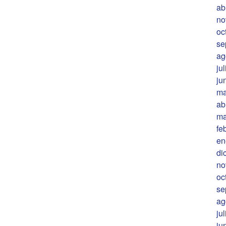
ab
no
oc
se
ag
ju
ju
ma
ab
ma
fe
en
di
no
oc
se
ag
ju
ju