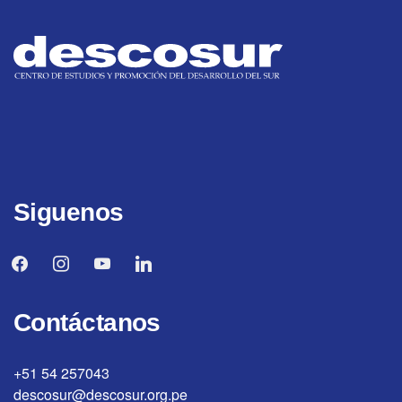
Siguenos
facebook
instagram
youtube
linkedin
Contáctanos
+51 54 257043
descosur@descosur.org.pe