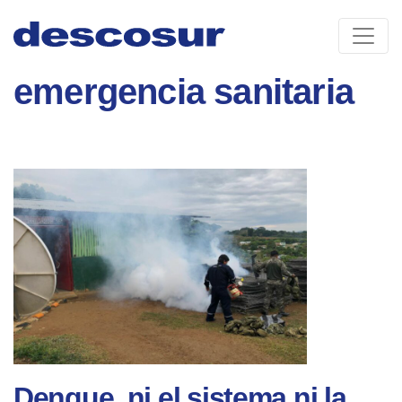
Skip
to
content
emergencia sanitaria
Dengue, ni el sistema ni la