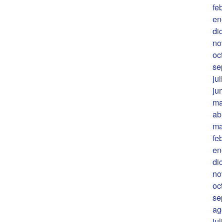
fe
en
di
no
oc
se
ju
ju
ma
ab
ma
fe
en
di
no
oc
se
ag
ju