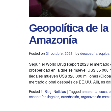
Geopolítica de la
Amazonía
Posted on
21 octubre, 2023
|
by
descosur arequipa
Según el World Drug Report 2023 el mercado d
prosperidad en la que se mueve: US$ 85 000 
ilegales mueven US$ 320 000 millones (Global 
mercado global después de EE.UU. Allí, es difí
Posted in
Blog
,
Noticias
|
Tagged
amazonía
,
coca
,
c
economías ilegales
,
interdicción
,
organización crimi