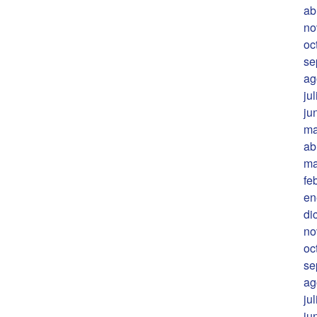
ab
no
oc
se
ag
ju
ju
ma
ab
ma
fe
en
di
no
oc
se
ag
ju
ju