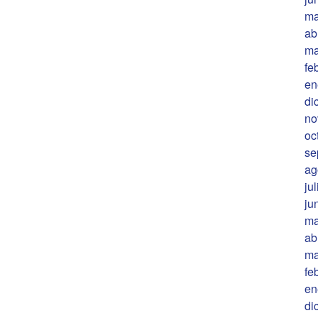
ma
ab
ma
fe
en
di
no
oc
se
ag
ju
ju
ma
ab
ma
fe
en
di