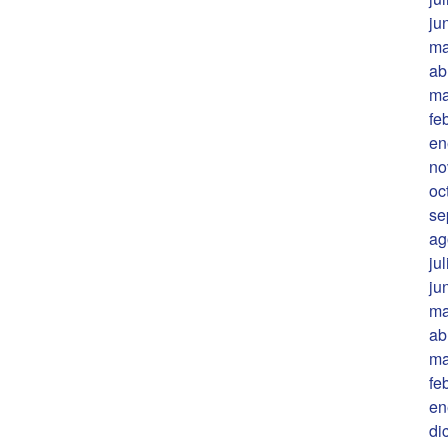
ju
ma
ab
ma
fe
en
no
oc
se
ag
ju
ju
ma
ab
ma
fe
en
di