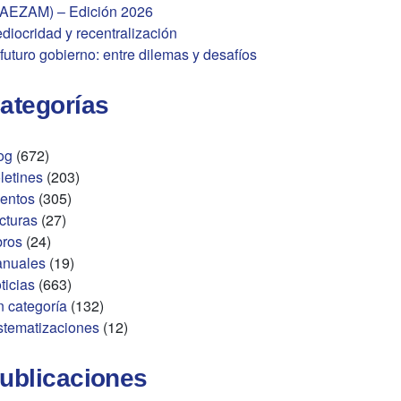
AEZAM) – Edición 2026
diocridad y recentralización
 futuro gobierno: entre dilemas y desafíos
ategorías
og
(672)
letines
(203)
entos
(305)
cturas
(27)
bros
(24)
nuales
(19)
ticias
(663)
n categoría
(132)
stematizaciones
(12)
ublicaciones