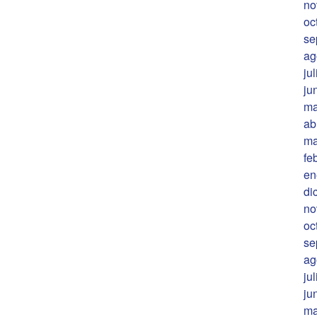
no
oc
se
ag
ju
ju
ma
ab
ma
fe
en
di
no
oc
se
ag
ju
ju
ma