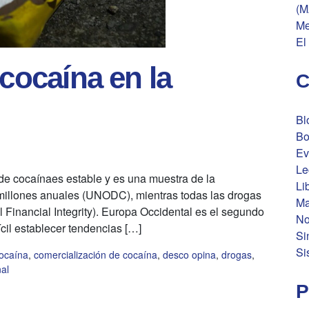
(M
Me
El
 cocaína en la
C
Bl
Bo
Ev
Le
e cocaínaes estable y es una muestra de la
Li
millones anuales (UNODC), mientras todas las drogas
Ma
Financial Integrity). Europa Occidental es el segundo
No
cil establecer tendencias […]
Si
Si
ocaína
,
comercialización de cocaína
,
desco opina
,
drogas
,
nal
P