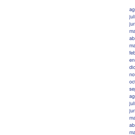
ag
ju
ju
ma
ab
ma
fe
en
di
no
oc
se
ag
ju
ju
ma
ab
ma