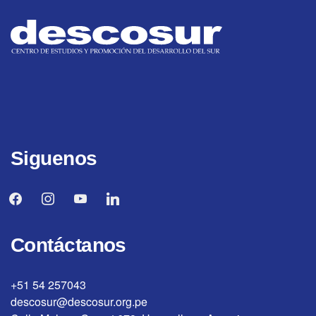
Siguenos
facebook
instagram
youtube
linkedin
Contáctanos
+51 54 257043
descosur@descosur.org.pe