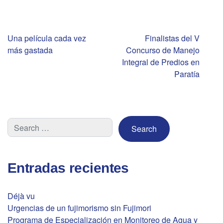
Navegación
Una película cada vez
Finalistas del V
más gastada
Concurso de Manejo
de
Integral de Predios en
Paratía
entradas
Entradas recientes
Déjà vu
Urgencias de un fujimorismo sin Fujimori
Programa de Especialización en Monitoreo de Agua y