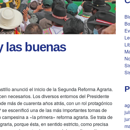
C
Bl
Bo
Ev
Le
y las buenas
Li
Ma
No
Si
Si
P
stillo anunció el inicio de la Segunda Reforma Agraria.
cen necesarios. Los diversos entornos del Presidente
onde más de cuarenta años atrás, con un rol protagónico
ag
se escenificó una de las más importantes tomas de
ju
 campesina a «la primera» reforma agraria. Se trata de
ju
aria, porque ésta, en sentido estricto, como precisa
ma