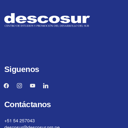
Siguenos
facebook
instagram
youtube
linkedin
Contáctanos
+51 54 257043
descosur@descosur.org.pe