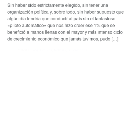
Sin haber sido estrictamente elegido, sin tener una
organización política y, sobre todo, sin haber supuesto que
algún día tendría que conducir al país sin el fantasioso
«piloto automático» que nos hizo creer ese 1% que se
benefició a manos llenas con el mayor y más intenso ciclo
de crecimiento económico que jamás tuvimos, pudo […]
Posted in
Blog
,
Eventos
,
Noticias
,
Sin categoría
Posts
←
1
2
3
4
…
15
O
Newer
P
pagination
Posts